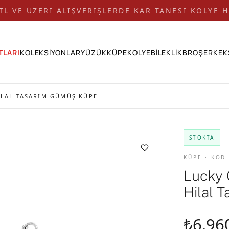
 TL VE ÜZERİ ALIŞVERİŞLERDE KAR TANESİ KOLYE H
TLARI
KOLEKSİYONLAR
YÜZÜK
KÜPE
KOLYE
BİLEKLİK
BROŞ
ERKEK
ILAL TASARIM GÜMÜŞ KÜPE
STOKTA
KÜPE · KOD
Lucky 
Hilal 
₺6.96