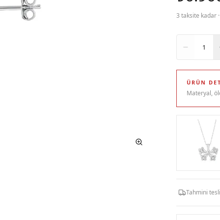
3 taksite kadar 
Adet
1
ÜRÜN DET
Materyal, öl
Tahmini tes