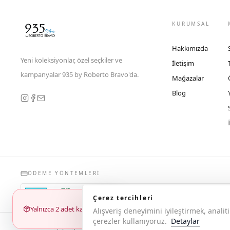
KURUMSAL
Hakkımızda
Yeni koleksiyonlar, özel seçkiler ve
İletişim
kampanyalar 935 by Roberto Bravo'da.
Mağazalar
Blog
ÖDEME YÖNTEMLERI
Çerez tercihleri
Yalnızca 2 adet kaldı
Alışveriş deneyimini iyileştirmek, anal
çerezler kullanıyoruz.
Detaylar
© 2026 Copyright 935 by Roberto Bravo