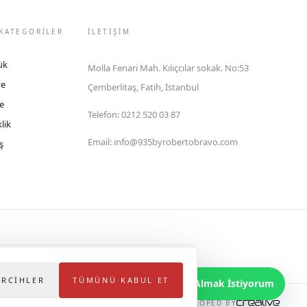
KATEGORİLER
İLETIŞIM
ük
Molla Fenari Mah. Kılıçcılar sokak. No:53
ye
Çemberlitaş, Fatih, İstanbul
e
Telefon
:
0212 520 03 87
lik
Email
:
info@935byrobertobravo.com
ş
lektronik Ticaret Bilgi Sistemi (ETBİS)'ne kayıtlıdır.
ERCIHLER
TÜMÜNÜ KABUL ET
Bilgi Almak İstiyorum
DEVELOPED BY