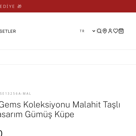
EDİYE 🎁 🎁
SETLER
 SE13256A-MAL
Gems Koleksiyonu Malahit Taşlı
Tasarım Gümüş Küpe
0