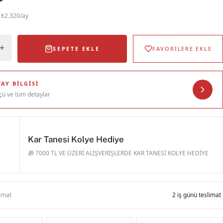
· ₺2.320/ay
SEPETE EKLE
FAVORİLERE EKLE
AY BILGISI
çü ve tüm detaylar
Kar Tanesi Kolye Hediye
🎁 7000 TL VE ÜZERİ ALIŞVERİŞLERDE KAR TANESİ KOLYE HEDİYE
limat
2 iş günü teslimat