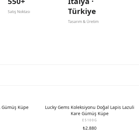
550+
İtalya ·
Türkiye
Satış Noktası
Tasarım & Üretim
A Gümüş Küpe
Lucky Gems Koleksiyonu Doğal Lapis Lazuli
Kare Gümüş Küpe
E5100G
₺2.880