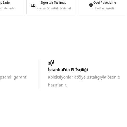
ay İade
Sigortalı Teslimat
Özel Paketleme
İçinde İade
Ücretsiz Sigortalı Teslimat
Hediye Paketi
İstanbul'da El İşçiliği
apsamlı garanti
Koleksiyonlar atölye ustalığıyla özenle
hazırlanır.