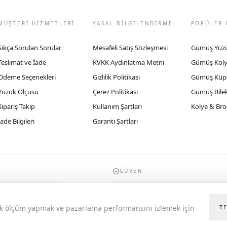
MÜŞTERİ HİZMETLERİ
YASAL BİLGİLENDİRME
POPÜLER 
Sıkça Sorulan Sorular
Mesafeli Satış Sözleşmesi
Gümüş Yüz
Teslimat ve İade
KVKK Aydınlatma Metni
Gümüş Kol
Ödeme Seçenekleri
Gizlilik Politikası
Gümüş Küp
Yüzük Ölçüsü
Çerez Politikası
Gümüş Bilek
Sipariş Takip
Kullanım Şartları
Kolye & Bro
İade Bilgileri
Garanti Şartları
GÜVEN
935byrobertobravo.com, Ticaret Bakanlığı E
itik ölçüm yapmak ve pazarlama performansını izlemek için
T