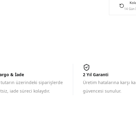
Kol
14 Gün 
Kargo & İade
2 Yıl Garanti
 tutarın üzerindeki siparişlerde
Üretim hatalarına karşı k
siz, iade süreci kolaydır.
güvencesi sunulur.