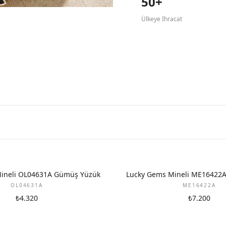
50+
Ülkeye İhracat
ineli OL04631A Gümüş Yüzük
Lucky Gems Mineli ME16422
OL04631A
ME16422A
₺4.320
₺7.200