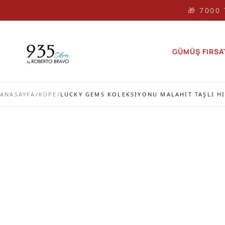
🎁 🎁 7000
GÜMÜŞ FIRSA
ANASAYFA
/
KÜPE
/
LUCKY GEMS KOLEKSIYONU MALAHIT TAŞLI H