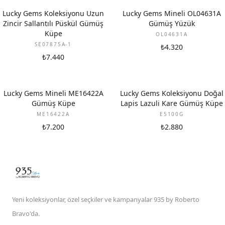
Lucky Gems Koleksiyonu Uzun
Lucky Gems Mineli OL04631A
Zincir Sallantılı Püskül Gümüş
Gümüş Yüzük
Küpe
OL04631A
SE07875A-1
₺4.320
₺7.440
Lucky Gems Mineli ME16422A
Lucky Gems Koleksiyonu Doğal
Gümüş Küpe
Lapis Lazuli Kare Gümüş Küpe
ME16422A
E5100G
₺7.200
₺2.880
Yeni koleksiyonlar, özel seçkiler ve kampanyalar 935 by Roberto
Bravo'da.