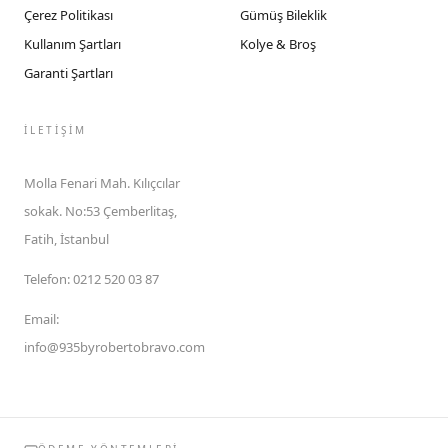
Çerez Politikası
Gümüş Bileklik
Kullanım Şartları
Kolye & Broş
Garanti Şartları
İLETIŞIM
Molla Fenari Mah. Kılıçcılar
sokak. No:53 Çemberlitaş,
Fatih, İstanbul
Telefon
:
0212 520 03 87
Email
:
info@935byrobertobravo.com