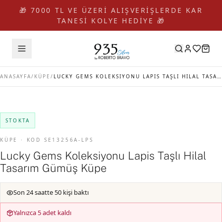
🎁 7000 TL VE ÜZERİ ALIŞVERİŞLERDE KAR
TANESİ KOLYE HEDİYE 🎁
ANASAYFA
/
KÜPE
/
LUCKY GEMS KOLEKSIYONU LAPIS TAŞLI HILAL TASARIM GÜMÜŞ KÜPE
STOKTA
KÜPE · KOD SE13256A-LPS
Lucky Gems Koleksiyonu Lapis Taşlı Hilal
Tasarım Gümüş Küpe
Son 24 saatte 50 kişi baktı
Yalnızca 5 adet kaldı