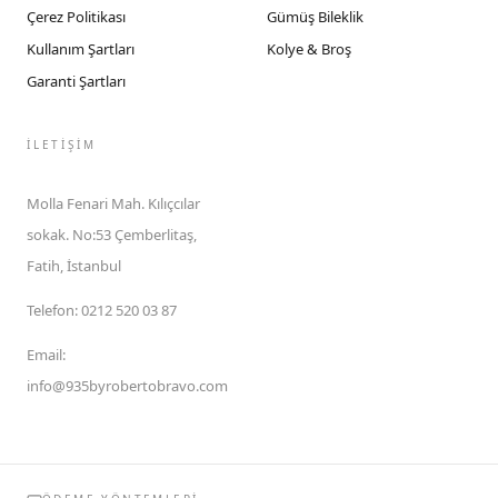
Çerez Politikası
Gümüş Bileklik
Kullanım Şartları
Kolye & Broş
Garanti Şartları
İLETIŞIM
Molla Fenari Mah. Kılıçcılar
sokak. No:53 Çemberlitaş,
Fatih, İstanbul
Telefon
:
0212 520 03 87
Email
:
info@935byrobertobravo.com