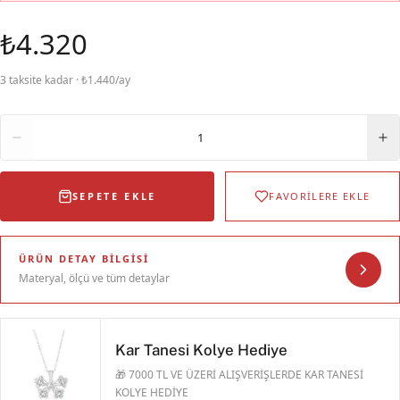
₺4.320
3 taksite kadar · ₺1.440/ay
Adet
1
SEPETE EKLE
FAVORİLERE EKLE
ÜRÜN DETAY BILGISI
Materyal, ölçü ve tüm detaylar
Kar Tanesi Kolye Hediye
🎁 7000 TL VE ÜZERİ ALIŞVERİŞLERDE KAR TANESİ
KOLYE HEDİYE