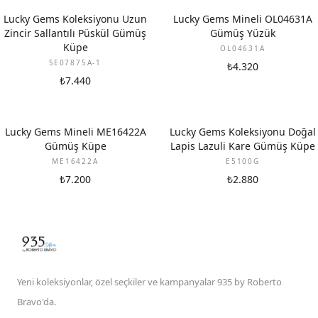
Lucky Gems Koleksiyonu Uzun
Lucky Gems Mineli OL04631A
Zincir Sallantılı Püskül Gümüş
Gümüş Yüzük
Küpe
OL04631A
SE07875A-1
₺4.320
₺7.440
Lucky Gems Mineli ME16422A
Lucky Gems Koleksiyonu Doğal
Gümüş Küpe
Lapis Lazuli Kare Gümüş Küpe
ME16422A
E5100G
₺7.200
₺2.880
Yeni koleksiyonlar, özel seçkiler ve kampanyalar 935 by Roberto
Bravo'da.