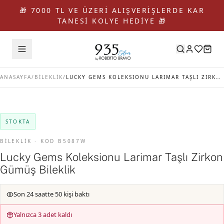
🎁 7000 TL VE ÜZERİ ALIŞVERİŞLERDE KAR
TANESİ KOLYE HEDİYE 🎁
ANASAYFA
/
BİLEKLİK
/
LUCKY GEMS KOLEKSIONU LARIMAR TAŞLI ZIRKON GÜMÜŞ BILEKLIK
STOKTA
BİLEKLİK · KOD B5087W
Lucky Gems Koleksionu Larimar Taşlı Zirkon
Gümüş Bileklik
Son 24 saatte 50 kişi baktı
Yalnızca 3 adet kaldı