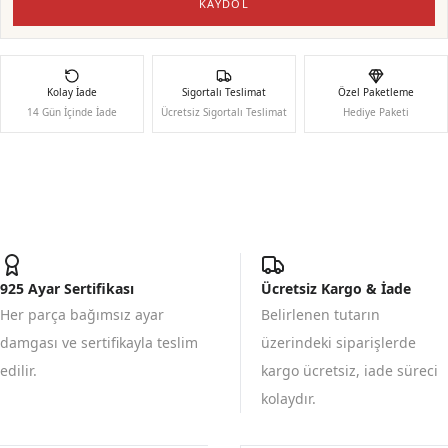
KAYDOL
Kolay İade
Sigortalı Teslimat
Özel Paketleme
14 Gün İçinde İade
Ücretsiz Sigortalı Teslimat
Hediye Paketi
925 Ayar Sertifikası
Ücretsiz Kargo & İade
Her parça bağımsız ayar
Belirlenen tutarın
damgası ve sertifikayla teslim
üzerindeki siparişlerde
edilir.
kargo ücretsiz, iade süreci
kolaydır.