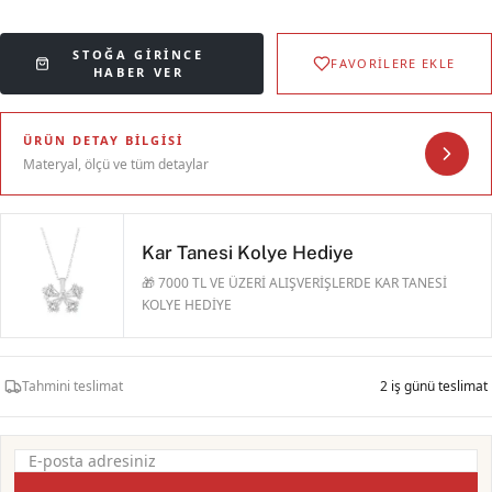
STOĞA GIRINCE
FAVORİLERE EKLE
HABER VER
ÜRÜN DETAY BILGISI
Materyal, ölçü ve tüm detaylar
Kar Tanesi Kolye Hediye
🎁 7000 TL VE ÜZERİ ALIŞVERİŞLERDE KAR TANESİ
KOLYE HEDİYE
Tahmini teslimat
2 iş günü teslimat