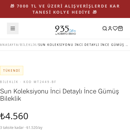
🎁 7000 TL VE ÜZERİ ALIŞVERİŞLERDE KAR
TANESİ KOLYE HEDİYE 🎁
ANASAYFA
/
BİLEKLİK
/
SUN KOLEKSIYONU İNCI DETAYLI İNCE GÜMÜŞ BILEKLIK
TÜKENDI
BİLEKLİK · KOD MT2449-BF
Sun Koleksiyonu İnci Detaylı İnce Gümüş
Bileklik
₺4.560
3 taksite kadar · ₺1.520/ay