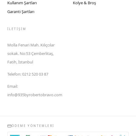
Kullanım Şartları
Kolye & Broş
Garanti Şartları
İLETIŞIM
Molla Fenari Mah. Kılıçcılar
sokak. No:53 Çemberlitaş,
Fatih, İstanbul
Telefon
:
0212 520 03 87
Email
:
info@935byrobertobravo.com
ÖDEME YÖNTEMLERI