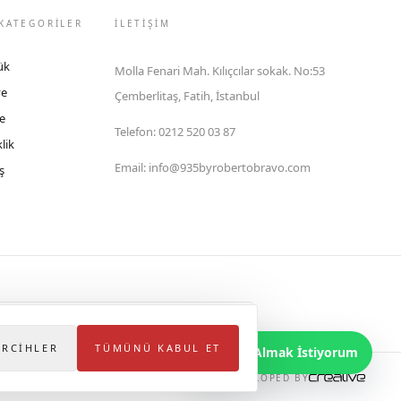
KATEGORİLER
İLETIŞIM
ük
Molla Fenari Mah. Kılıçcılar sokak. No:53
ye
Çemberlitaş, Fatih, İstanbul
e
Telefon
:
0212 520 03 87
lik
Email
:
info@935byrobertobravo.com
ş
lektronik Ticaret Bilgi Sistemi (ETBİS)'ne kayıtlıdır.
ERCIHLER
TÜMÜNÜ KABUL ET
Bilgi Almak İstiyorum
DEVELOPED BY