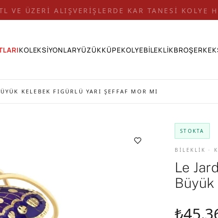
 TL VE ÜZERİ ALIŞVERİŞLERDE KAR TANESİ KOLYE H
TLARI
KOLEKSİYONLAR
YÜZÜK
KÜPE
KOLYE
BİLEKLİK
BROŞ
ERKEK
BÜYÜK KELEBEK FIGÜRLÜ YARI ŞEFFAF MOR MI
STOKTA
BİLEKLİK ·
Le Jar
Büyük 
₺45.3