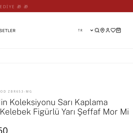
EDİYE 🎁 🎁
SETLER
 KOD ZBR653-MG
din Koleksiyonu Sarı Kaplama
Kelebek Figürlü Yarı Şeffaf Mor Mi
60