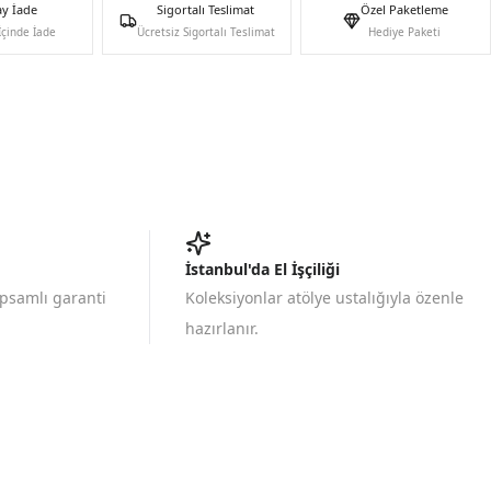
ay İade
Sigortalı Teslimat
Özel Paketleme
İçinde İade
Ücretsiz Sigortalı Teslimat
Hediye Paketi
İstanbul'da El İşçiliği
apsamlı garanti
Koleksiyonlar atölye ustalığıyla özenle
hazırlanır.