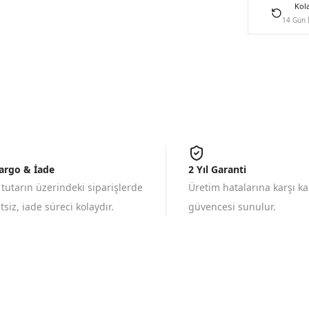
Kol
14 Gün 
Kargo & İade
2 Yıl Garanti
 tutarın üzerindeki siparişlerde
Üretim hatalarına karşı k
siz, iade süreci kolaydır.
güvencesi sunulur.