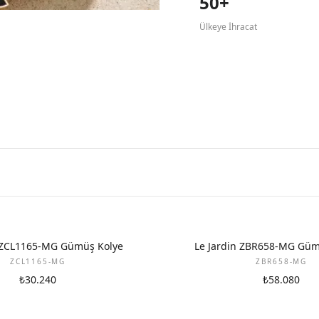
50+
Ülkeye İhracat
n ZCL1165-MG Gümüş Kolye
Le Jardin ZBR658-MG Gümü
ZCL1165-MG
ZBR658-MG
₺30.240
₺58.080