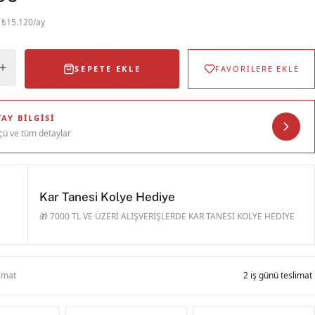
· ₺15.120/ay
SEPETE EKLE
FAVORİLERE EKLE
AY BILGISI
çü ve tüm detaylar
Kar Tanesi Kolye Hediye
🎁 7000 TL VE ÜZERİ ALIŞVERİŞLERDE KAR TANESİ KOLYE HEDİYE
limat
2 iş günü teslimat