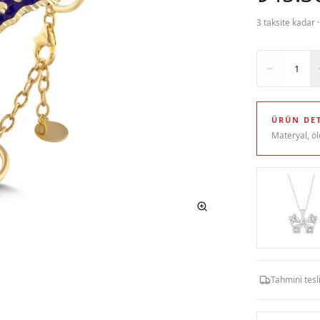
3 taksite kadar 
Adet
1
ÜRÜN DET
Materyal, öl
Tahmini tes