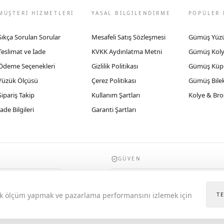
MÜŞTERİ HİZMETLERİ
YASAL BİLGİLENDİRME
POPÜLER 
Sıkça Sorulan Sorular
Mesafeli Satış Sözleşmesi
Gümüş Yüz
Teslimat ve İade
KVKK Aydınlatma Metni
Gümüş Kol
Ödeme Seçenekleri
Gizlilik Politikası
Gümüş Küp
Yüzük Ölçüsü
Çerez Politikası
Gümüş Bilek
Sipariş Takip
Kullanım Şartları
Kolye & Bro
İade Bilgileri
Garanti Şartları
GÜVEN
935byrobertobravo.com, Ticaret Bakanlığı E
itik ölçüm yapmak ve pazarlama performansını izlemek için
T