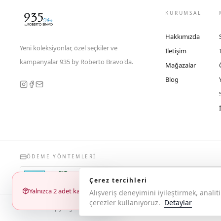
KURUMSAL
Hakkımızda
Yeni koleksiyonlar, özel seçkiler ve
İletişim
kampanyalar 935 by Roberto Bravo'da.
Mağazalar
Blog
ÖDEME YÖNTEMLERI
Çerez tercihleri
Yalnızca 2 adet kaldı
Alışveriş deneyimini iyileştirmek, anal
çerezler kullanıyoruz.
Detaylar
© 2026 Copyright 935 by Roberto Bravo