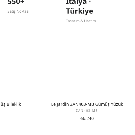
550+
İtalya ·
Türkiye
Satış Noktası
Tasarım & Üretim
ş Bileklik
Le Jardin ZAN403-MB Gümüş Yüzük
ZAN403-MB
₺6.240