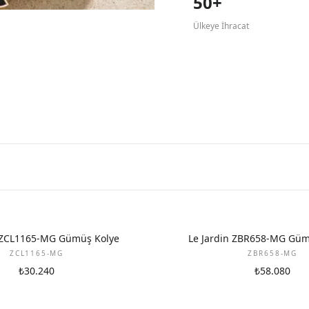
50+
Ülkeye İhracat
n ZCL1165-MG Gümüş Kolye
Le Jardin ZBR658-MG Gümü
ZCL1165-MG
ZBR658-MG
₺30.240
₺58.080