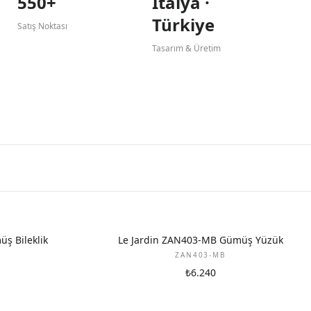
550+
İtalya ·
Türkiye
Satış Noktası
Tasarım & Üretim
ş Bileklik
Le Jardin ZAN403-MB Gümüş Yüzük
ZAN403-MB
₺6.240