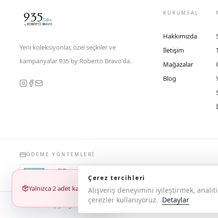
KURUMSAL
Hakkımızda
Yeni koleksiyonlar, özel seçkiler ve
İletişim
kampanyalar 935 by Roberto Bravo'da.
Mağazalar
Blog
ÖDEME YÖNTEMLERI
Çerez tercihleri
Yalnızca 2 adet kaldı
Alışveriş deneyimini iyileştirmek, anal
çerezler kullanıyoruz.
Detaylar
© 2026 Copyright 935 by Roberto Bravo