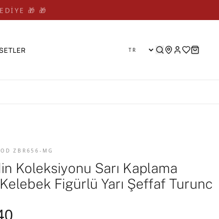
EDİYE 🎁 🎁
SETLER
 KOD ZBR656-MG
din Koleksiyonu Sarı Kaplama
Kelebek Figürlü Yarı Şeffaf Turunc
40