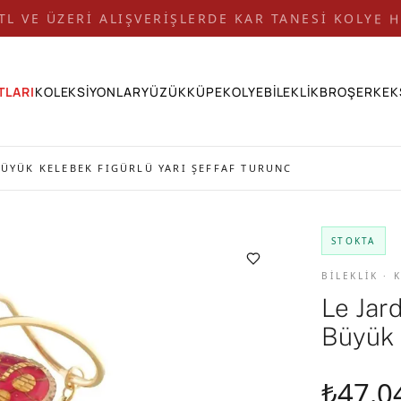
 TL VE ÜZERİ ALIŞVERİŞLERDE KAR TANESİ KOLYE H
TLARI
KOLEKSİYONLAR
YÜZÜK
KÜPE
KOLYE
BİLEKLİK
BROŞ
ERKEK
BÜYÜK KELEBEK FIGÜRLÜ YARI ŞEFFAF TURUNC
STOKTA
BİLEKLİK ·
Le Jar
Büyük 
₺47.0