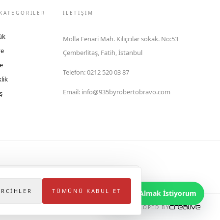
KATEGORİLER
İLETIŞIM
ük
Molla Fenari Mah. Kılıçcılar sokak. No:53
ye
Çemberlitaş, Fatih, İstanbul
e
Telefon
:
0212 520 03 87
lik
Email
:
info@935byrobertobravo.com
ş
lektronik Ticaret Bilgi Sistemi (ETBİS)'ne kayıtlıdır.
ERCIHLER
TÜMÜNÜ KABUL ET
Bilgi Almak İstiyorum
DEVELOPED BY