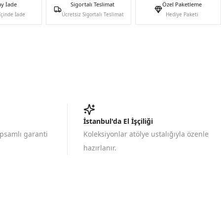
ay İade
Sigortalı Teslimat
Özel Paketleme
İçinde İade
Ücretsiz Sigortalı Teslimat
Hediye Paketi
İstanbul'da El İşçiliği
apsamlı garanti
Koleksiyonlar atölye ustalığıyla özenle
hazırlanır.