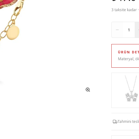
3 taksite kadar 
Adet
1
ÜRÜN DET
Materyal, öl
Tahmini tes