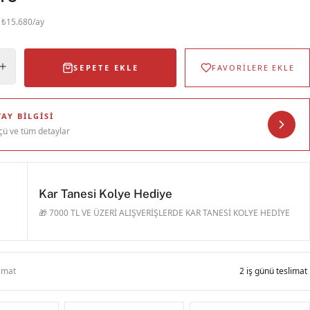
· ₺15.680/ay
SEPETE EKLE
FAVORİLERE EKLE
AY BILGISI
çü ve tüm detaylar
Kar Tanesi Kolye Hediye
🎁 7000 TL VE ÜZERİ ALIŞVERİŞLERDE KAR TANESİ KOLYE HEDİYE
limat
2 iş günü teslimat