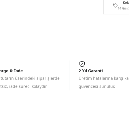
Kol
14 Gün 
Kargo & İade
2 Yıl Garanti
 tutarın üzerindeki siparişlerde
Üretim hatalarına karşı k
siz, iade süreci kolaydır.
güvencesi sunulur.