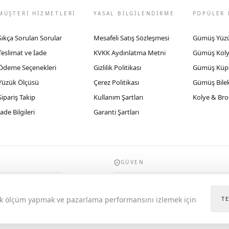
MÜŞTERİ HİZMETLERİ
YASAL BİLGİLENDİRME
POPÜLER 
Sıkça Sorulan Sorular
Mesafeli Satış Sözleşmesi
Gümüş Yüz
Teslimat ve İade
KVKK Aydınlatma Metni
Gümüş Kol
Ödeme Seçenekleri
Gizlilik Politikası
Gümüş Küp
Yüzük Ölçüsü
Çerez Politikası
Gümüş Bilek
Sipariş Takip
Kullanım Şartları
Kolye & Bro
İade Bilgileri
Garanti Şartları
GÜVEN
935byrobertobravo.com, Ticaret Bakanlığı E
itik ölçüm yapmak ve pazarlama performansını izlemek için
T