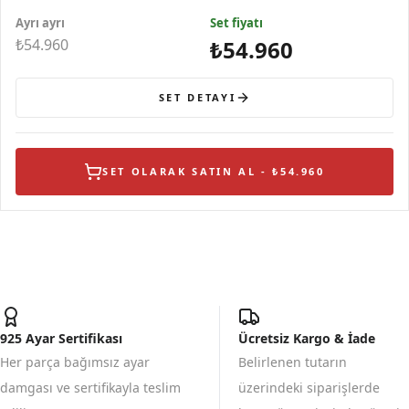
Gümüş Kolye
Yüzük
Ayrı ayrı
Set fiyatı
₺54.960
₺54.960
SET DETAYI
SET OLARAK SATIN AL - ₺54.960
925 Ayar Sertifikası
Ücretsiz Kargo & İade
Her parça bağımsız ayar
Belirlenen tutarın
damgası ve sertifikayla teslim
üzerindeki siparişlerde