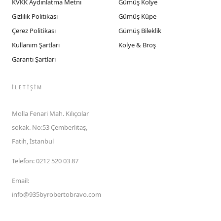
KVKK Aydınlatma Metni
Gümüş Kolye
Gizlilik Politikası
Gümüş Küpe
Çerez Politikası
Gümüş Bileklik
Kullanım Şartları
Kolye & Broş
Garanti Şartları
İLETIŞIM
Molla Fenari Mah. Kılıçcılar
sokak. No:53 Çemberlitaş,
Fatih, İstanbul
Telefon
:
0212 520 03 87
Email
:
info@935byrobertobravo.com