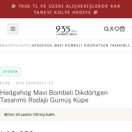
🎁 7000 TL VE ÜZERİ ALIŞVERİŞLERDE KAR
TANESİ KOLYE HEDİYE 🎁
ANASAYFA
/
KÜPE
/
HEDGEHOG MAVI BOMBELI DIKDÖRTGEN TASARIMLI RODAJLI GÜMÜŞ KÜPE
STOKTA
KÜPE · KOD KRHE0011-CZ
Hedgehog Mavi Bombeli Dikdörtgen
Tasarımlı Rodajlı Gümüş Küpe
Son 24 saatte 100 kişi baktı