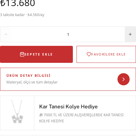
₺13.680
3 taksite kadar · ₺4.560/ay
Adet
1
SEPETE EKLE
FAVORİLERE EKLE
ÜRÜN DETAY BILGISI
Materyal, ölçü ve tüm detaylar
Kar Tanesi Kolye Hediye
🎁 7000 TL VE ÜZERİ ALIŞVERİŞLERDE KAR TANESİ
KOLYE HEDİYE