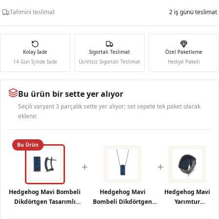
Tahmini teslimat
2 iş günü teslimat
Kolay İade
Sigortalı Teslimat
Özel Paketleme
14 Gün İçinde İade
Ücretsiz Sigortalı Teslimat
Hediye Paketi
Bu ürün bir sette yer alıyor
Seçili varyant 3 parçalık sette yer alıyor; set sepete tek paket olarak
eklenir.
Bu Ürün
+
+
Hedgehog Mavi Bombeli
Hedgehog Mavi
Hedgehog Mavi
Dikdörtgen Tasarımlı
Bombeli Dikdörtgen
Yarımtur
Rodajlı Gümüş Küpe
Tasarımlı Rodajlı
Rodajlı Gümüş