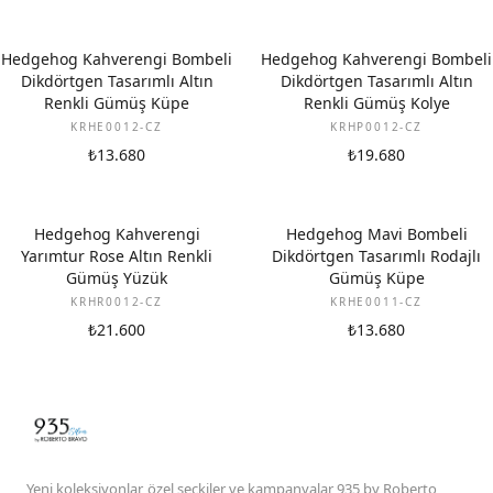
Hedgehog Kahverengi Bombeli
Hedgehog Kahverengi Bombeli
Dikdörtgen Tasarımlı Altın
Dikdörtgen Tasarımlı Altın
Renkli Gümüş Küpe
Renkli Gümüş Kolye
KRHE0012-CZ
KRHP0012-CZ
₺13.680
₺19.680
Hedgehog Kahverengi
Hedgehog Mavi Bombeli
Yarımtur Rose Altın Renkli
Dikdörtgen Tasarımlı Rodajlı
Gümüş Yüzük
Gümüş Küpe
KRHR0012-CZ
KRHE0011-CZ
₺21.600
₺13.680
Yeni koleksiyonlar, özel seçkiler ve kampanyalar 935 by Roberto