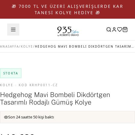
🎁 7000 TL VE ÜZERİ ALIŞVERİŞLERDE KAR
TANESİ KOLYE HEDİYE 🎁
ANASAYFA
/
KOLYE
/
HEDGEHOG MAVI BOMBELI DIKDÖRTGEN TASARIMLI RODAJLI GÜMÜŞ KOLYE
STOKTA
KOLYE · KOD KRHP0011-CZ
Hedgehog Mavi Bombeli Dikdörtgen
Tasarımlı Rodajlı Gümüş Kolye
Son 24 saatte 50 kişi baktı