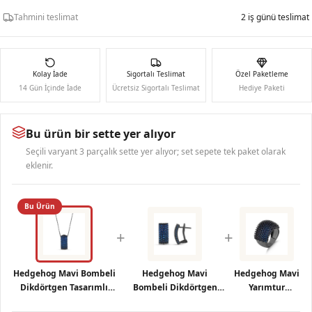
Tahmini teslimat
2 iş günü teslimat
Kolay İade
Sigortalı Teslimat
Özel Paketleme
14 Gün İçinde İade
Ücretsiz Sigortalı Teslimat
Hediye Paketi
Bu ürün bir sette yer alıyor
Seçili varyant 3 parçalık sette yer alıyor; set sepete tek paket olarak
eklenir.
Bu Ürün
+
+
Hedgehog Mavi Bombeli
Hedgehog Mavi
Hedgehog Mavi
Dikdörtgen Tasarımlı
Bombeli Dikdörtgen
Yarımtur
Rodajlı Gümüş Kolye
Tasarımlı Rodajlı
Rodajlı Gümüş