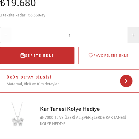
₺19.680
3 taksite kadar · ₺6.560/ay
Adet
1
SEPETE EKLE
FAVORİLERE EKLE
ÜRÜN DETAY BILGISI
Materyal, ölçü ve tüm detaylar
Kar Tanesi Kolye Hediye
🎁 7000 TL VE ÜZERİ ALIŞVERİŞLERDE KAR TANESİ
KOLYE HEDİYE