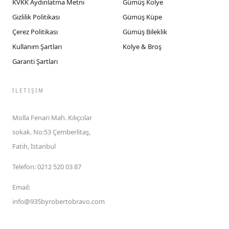
KVKK Aydınlatma Metni
Gümüş Kolye
Gizlilik Politikası
Gümüş Küpe
Çerez Politikası
Gümüş Bileklik
Kullanım Şartları
Kolye & Broş
Garanti Şartları
İLETIŞIM
Molla Fenari Mah. Kılıçcılar
sokak. No:53 Çemberlitaş,
Fatih, İstanbul
Telefon
:
0212 520 03 87
Email
:
info@935byrobertobravo.com