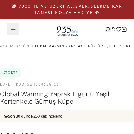
🎁 7000 TL VE ÜZERİ ALIŞVERİŞLERDE KAR
TANESİ KOLYE HEDİYE 🎁
ANASAYFA
/
KÜPE
/
GLOBAL WARMING YAPRAK FIGÜRLÜ YEŞIL KERTENKELE GÜMÜŞ KÜPE
STOKTA
KÜPE · KOD GWHE0055G-CZ
Global Warming Yaprak Figürlü Yeşil
Kertenkele Gümüş Küpe
Son 30 günde 250 kez incelendi