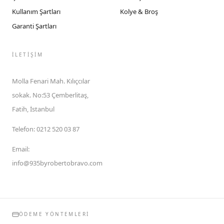
Kullanım Şartları
Kolye & Broş
Garanti Şartları
İLETIŞIM
Molla Fenari Mah. Kılıçcılar
sokak. No:53 Çemberlitaş,
Fatih, İstanbul
Telefon
:
0212 520 03 87
Email
:
info@935byrobertobravo.com
ÖDEME YÖNTEMLERI