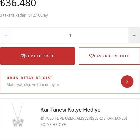
₺36.480
3 taksite kadar · ₺12.160/ay
Adet
1
SEPETE EKLE
FAVORİLERE EKLE
ÜRÜN DETAY BILGISI
Materyal, ölçü ve tüm detaylar
Kar Tanesi Kolye Hediye
🎁 7000 TL VE ÜZERİ ALIŞVERİŞLERDE KAR TANESİ
KOLYE HEDİYE