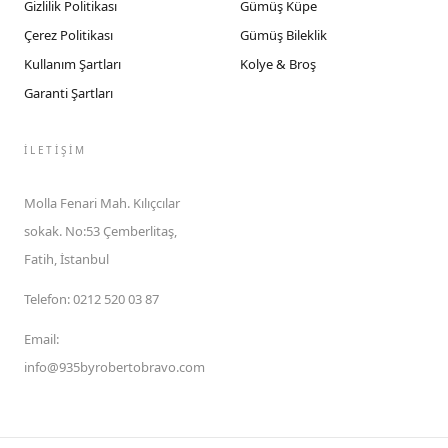
Gizlilik Politikası
Gümüş Küpe
Çerez Politikası
Gümüş Bileklik
Kullanım Şartları
Kolye & Broş
Garanti Şartları
İLETIŞIM
Molla Fenari Mah. Kılıçcılar
sokak. No:53 Çemberlitaş,
Fatih, İstanbul
Telefon
:
0212 520 03 87
Email
:
info@935byrobertobravo.com