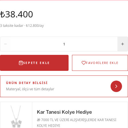
₺38.400
3 taksite kadar · ₺12.800/ay
Adet
1
SEPETE EKLE
FAVORİLERE EKLE
ÜRÜN DETAY BILGISI
Materyal, ölçü ve tüm detaylar
Kar Tanesi Kolye Hediye
🎁 7000 TL VE ÜZERİ ALIŞVERİŞLERDE KAR TANESİ
KOLYE HEDİYE