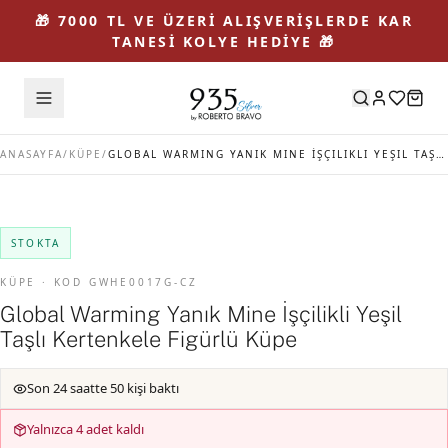
🎁 7000 TL VE ÜZERİ ALIŞVERİŞLERDE KAR
TANESİ KOLYE HEDİYE 🎁
ANASAYFA
/
KÜPE
/
GLOBAL WARMING YANIK MINE İŞÇILIKLI YEŞIL TAŞLI KERTENKELE FIGÜRLÜ KÜPE
STOKTA
KÜPE · KOD GWHE0017G-CZ
Global Warming Yanık Mine İşçilikli Yeşil
Taşlı Kertenkele Figürlü Küpe
Son 24 saatte 50 kişi baktı
Yalnızca 4 adet kaldı