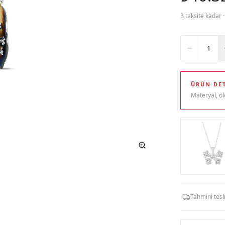
3 taksite kadar 
Adet
1
ÜRÜN DET
Materyal, öl
Tahmini tes