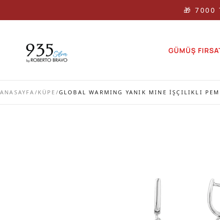
🎁 🎁 7000
GÜMÜŞ FIRSA
ANASAYFA
/
KÜPE
/
GLOBAL WARMING YANIK MINE İŞÇILIKLI PEM