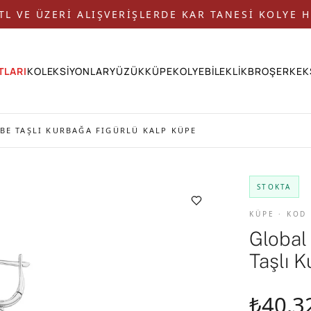
 TL VE ÜZERİ ALIŞVERİŞLERDE KAR TANESİ KOLYE H
TLARI
KOLEKSİYONLAR
YÜZÜK
KÜPE
KOLYE
BİLEKLİK
BROŞ
ERKEK
BE TAŞLI KURBAĞA FIGÜRLÜ KALP KÜPE
STOKTA
KÜPE · KOD
Global
Taşlı 
₺40.3