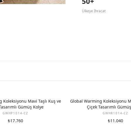
50+
Ülkeye İhracat
 Koleksiyonu Mavi Taşlı Kuş ve
Global Warming Koleksiyonu Ma
Tasarımlı Gümüş Kolye
Çiçek Tasarımlı Gümü
GWHP1014-CZ
GWHR1014-CZ
₺17.760
₺11.040