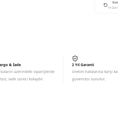
Kol
14 Gün 
Kargo & İade
2 Yıl Garanti
 tutarın üzerindeki siparişlerde
Üretim hatalarına karşı k
siz, iade süreci kolaydır.
güvencesi sunulur.