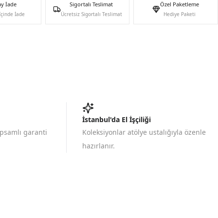
ay İade
Sigortalı Teslimat
Özel Paketleme
İçinde İade
Ücretsiz Sigortalı Teslimat
Hediye Paketi
İstanbul'da El İşçiliği
apsamlı garanti
Koleksiyonlar atölye ustalığıyla özenle
hazırlanır.