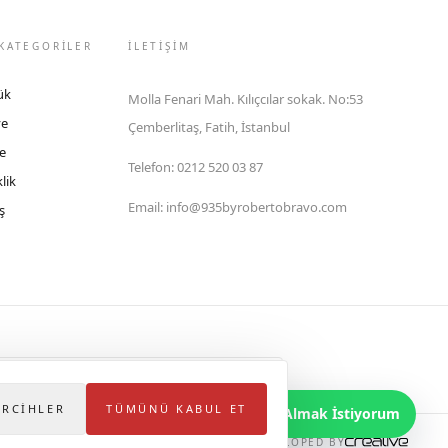
KATEGORİLER
İLETIŞIM
ük
Molla Fenari Mah. Kılıçcılar sokak. No:53
ye
Çemberlitaş, Fatih, İstanbul
e
Telefon
:
0212 520 03 87
lik
Email
:
info@935byrobertobravo.com
ş
lektronik Ticaret Bilgi Sistemi (ETBİS)'ne kayıtlıdır.
ERCIHLER
TÜMÜNÜ KABUL ET
Bilgi Almak İstiyorum
DEVELOPED BY