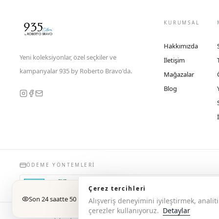
KURUMSAL
Hakkımızda
Yeni koleksiyonlar, özel seçkiler ve
İletişim
kampanyalar 935 by Roberto Bravo'da.
Mağazalar
Blog
ÖDEME YÖNTEMLERI
Çerez tercihleri
Son 24 saatte 50 kişi baktı
Alışveriş deneyimini iyileştirmek, anal
çerezler kullanıyoruz.
Detaylar
© 2026 Copyright 935 by Roberto Bravo