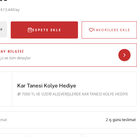
· ₺13.440/ay
SEPETE EKLE
FAVORİLERE EKLE
AY BILGISI
çü ve tüm detaylar
Kar Tanesi Kolye Hediye
🎁 7000 TL VE ÜZERİ ALIŞVERİŞLERDE KAR TANESİ KOLYE HEDİYE
limat
2 iş günü teslimat