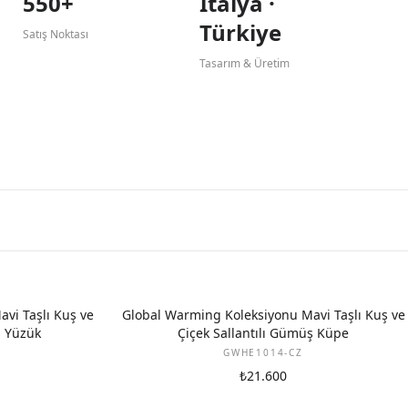
550+
İtalya ·
Türkiye
Satış Noktası
Tasarım & Üretim
vi Taşlı Kuş ve
Global Warming Koleksiyonu Mavi Taşlı Kuş ve
ş Yüzük
Çiçek Sallantılı Gümüş Küpe
GWHE1014-CZ
₺21.600