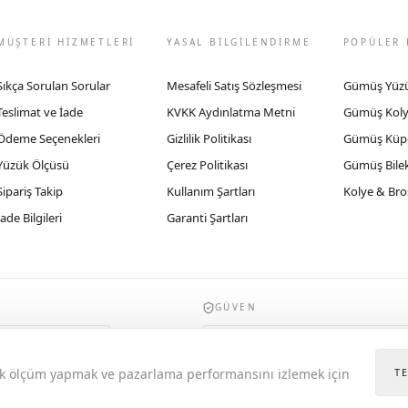
MÜŞTERİ HİZMETLERİ
YASAL BİLGİLENDİRME
POPÜLER 
Sıkça Sorulan Sorular
Mesafeli Satış Sözleşmesi
Gümüş Yüz
Teslimat ve İade
KVKK Aydınlatma Metni
Gümüş Kol
Ödeme Seçenekleri
Gizlilik Politikası
Gümüş Küp
Yüzük Ölçüsü
Çerez Politikası
Gümüş Bilek
Sipariş Takip
Kullanım Şartları
Kolye & Bro
İade Bilgileri
Garanti Şartları
GÜVEN
935byrobertobravo.com, Ticaret Bakanlığı E
itik ölçüm yapmak ve pazarlama performansını izlemek için
T