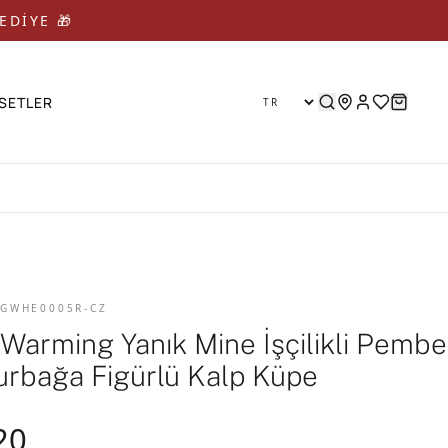
EDİYE 🎁 🎁
SETLER
 GWHE0005R-CZ
 Warming Yanık Mine İşçilikli Pembe
Kurbağa Figürlü Kalp Küpe
20