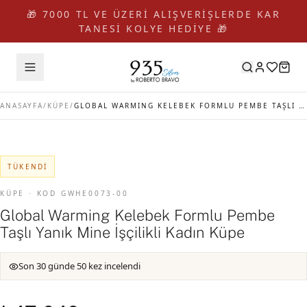
🎁 7000 TL VE ÜZERİ ALIŞVERİŞLERDE KAR
TANESİ KOLYE HEDİYE 🎁
ANASAYFA
/
KÜPE
/
GLOBAL WARMING KELEBEK FORMLU PEMBE TAŞLI YANIK MINE İŞÇILIKLI KADIN KÜPE
TÜKENDI
KÜPE · KOD GWHE0073-00
Global Warming Kelebek Formlu Pembe
Taşlı Yanık Mine İşçilikli Kadın Küpe
Son 30 günde 50 kez incelendi