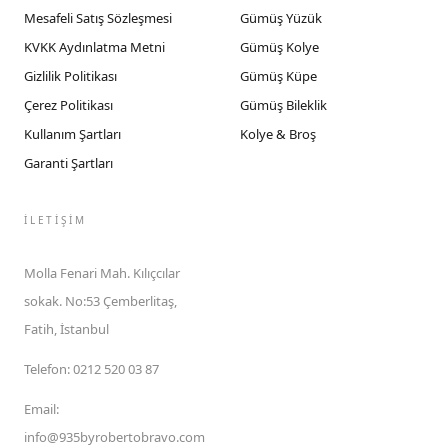
Mesafeli Satış Sözleşmesi
Gümüş Yüzük
KVKK Aydınlatma Metni
Gümüş Kolye
Gizlilik Politikası
Gümüş Küpe
Çerez Politikası
Gümüş Bileklik
Kullanım Şartları
Kolye & Broş
Garanti Şartları
İLETIŞIM
Molla Fenari Mah. Kılıçcılar
sokak. No:53 Çemberlitaş,
Fatih, İstanbul
Telefon
:
0212 520 03 87
Email
:
info@935byrobertobravo.com