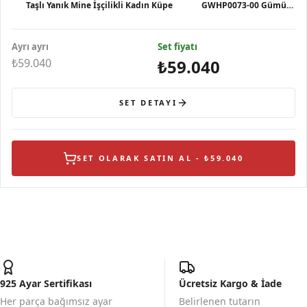
Taşlı Yanık Mine İşçilikli Kadın Küpe
GWHP0073-00 Gümüş
Kolye
Ayrı ayrı
Set fiyatı
₺59.040
₺59.040
SET DETAYI
SET OLARAK SATIN AL - ₺59.040
925 Ayar Sertifikası
Ücretsiz Kargo & İade
Her parça bağımsız ayar
Belirlenen tutarın