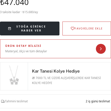
₺47.040
3 taksite kadar · ₺15.680/ay
STOĞA GIRINCE
FAVORİLERE EKLE
HABER VER
ÜRÜN DETAY BILGISI
Materyal, ölçü ve tüm detaylar
Kar Tanesi Kolye Hediye
🎁 7000 TL VE ÜZERİ ALIŞVERİŞLERDE KAR TANESİ
KOLYE HEDİYE
Tahmini teslimat
2 iş günü teslimat