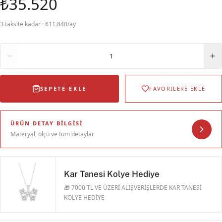
₺35.520
3 taksite kadar · ₺11.840/ay
Adet
1
SEPETE EKLE
FAVORİLERE EKLE
ÜRÜN DETAY BILGISI
Materyal, ölçü ve tüm detaylar
Kar Tanesi Kolye Hediye
🎁 7000 TL VE ÜZERİ ALIŞVERİŞLERDE KAR TANESİ
KOLYE HEDİYE