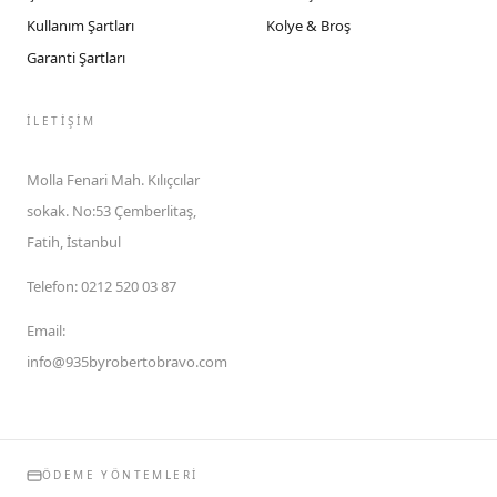
Kullanım Şartları
Kolye & Broş
Garanti Şartları
İLETIŞIM
Molla Fenari Mah. Kılıçcılar
sokak. No:53 Çemberlitaş,
Fatih, İstanbul
Telefon
:
0212 520 03 87
Email
:
info@935byrobertobravo.com
ÖDEME YÖNTEMLERI