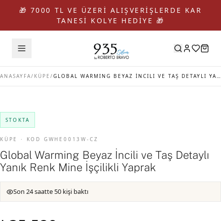
🎁 7000 TL VE ÜZERİ ALIŞVERİŞLERDE KAR
TANESİ KOLYE HEDİYE 🎁
ANASAYFA
/
KÜPE
/
GLOBAL WARMING BEYAZ İNCILI VE TAŞ DETAYLI YANIK RENK MINE İŞÇILIKLI YAPRAK
STOKTA
KÜPE · KOD GWHE0013W-CZ
Global Warming Beyaz İncili ve Taş Detaylı
Yanık Renk Mine İşçilikli Yaprak
Son 24 saatte 50 kişi baktı