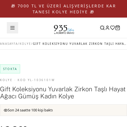
🎁 7000 TL VE ÜZERİ ALIŞVERİŞLERDE KAR
TANESİ KOLYE HEDİYE 🎁
ANASAYFA
/
KOLYE
/
GIFT KOLEKSIYONU YUVARLAK ZIRKON TAŞLI HAYAT AĞACI GÜMÜŞ KADIN KOLYE
STOKTA
KOLYE · KOD YL-1036101W
Gift Koleksiyonu Yuvarlak Zirkon Taşlı Hayat
Ağacı Gümüş Kadın Kolye
Son 24 saatte 100 kişi baktı