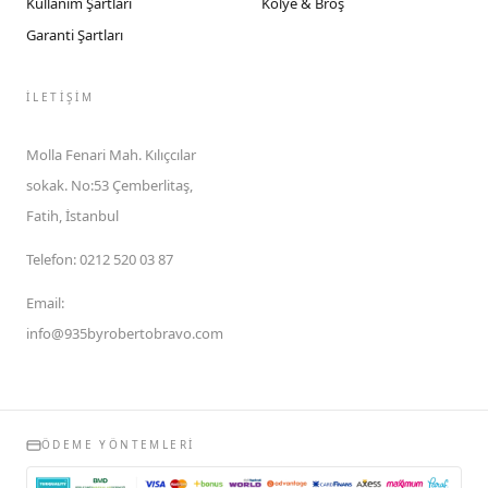
Kullanım Şartları
Kolye & Broş
Garanti Şartları
İLETIŞIM
Molla Fenari Mah. Kılıçcılar
sokak. No:53 Çemberlitaş,
Fatih, İstanbul
Telefon
:
0212 520 03 87
Email
:
info@935byrobertobravo.com
ÖDEME YÖNTEMLERI