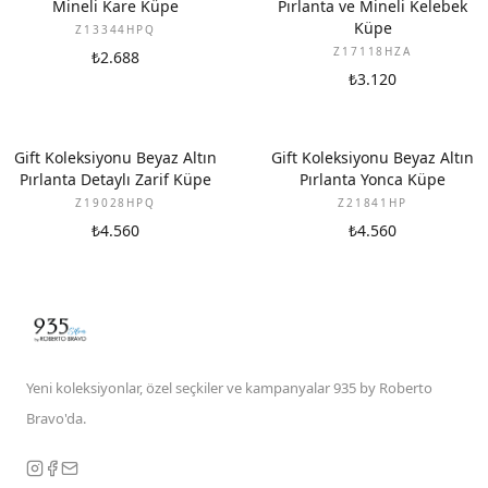
Mineli Kare Küpe
Pırlanta ve Mineli Kelebek
Küpe
Z13344HPQ
Z17118HZA
₺2.688
₺3.120
YENI
YENI
Gift Koleksiyonu Beyaz Altın
Gift Koleksiyonu Beyaz Altın
Pırlanta Detaylı Zarif Küpe
Pırlanta Yonca Küpe
Z19028HPQ
Z21841HP
₺4.560
₺4.560
Yeni koleksiyonlar, özel seçkiler ve kampanyalar 935 by Roberto
Bravo'da.