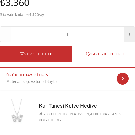
₺3.360
3 taksite kadar · ₺1.120/ay
Adet
1
SEPETE EKLE
FAVORİLERE EKLE
ÜRÜN DETAY BILGISI
Materyal, ölçü ve tüm detaylar
Kar Tanesi Kolye Hediye
🎁 7000 TL VE ÜZERİ ALIŞVERİŞLERDE KAR TANESİ
KOLYE HEDİYE