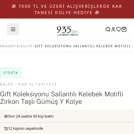
🎁 7000 TL VE ÜZERİ ALIŞVERİŞLERDE KAR
TANESİ KOLYE HEDİYE 🎁
ANASAYFA
/
KOLYE
/
GIFT KOLEKSIYONU SALLANTILI KELEBEK MOTIFLI ZIRKON TAŞLI GÜMÜŞ Y KOLYE
STOKTA
KOLYE · KOD YL-7391101E
Gift Koleksiyonu Sallantılı Kelebek Motifli
Zirkon Taşlı Gümüş Y Kolye
Son 24 saatte 50 kişi baktı
12 kişinin sepetinde