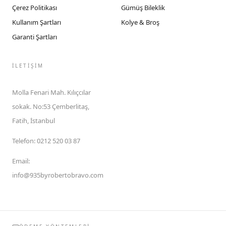
Çerez Politikası
Gümüş Bileklik
Kullanım Şartları
Kolye & Broş
Garanti Şartları
İLETIŞIM
Molla Fenari Mah. Kılıçcılar
sokak. No:53 Çemberlitaş,
Fatih, İstanbul
Telefon
:
0212 520 03 87
Email
:
info@935byrobertobravo.com