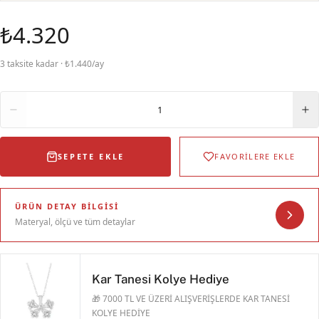
₺4.320
3 taksite kadar · ₺1.440/ay
Adet
1
SEPETE EKLE
FAVORİLERE EKLE
ÜRÜN DETAY BILGISI
Materyal, ölçü ve tüm detaylar
Kar Tanesi Kolye Hediye
🎁 7000 TL VE ÜZERİ ALIŞVERİŞLERDE KAR TANESİ
KOLYE HEDİYE