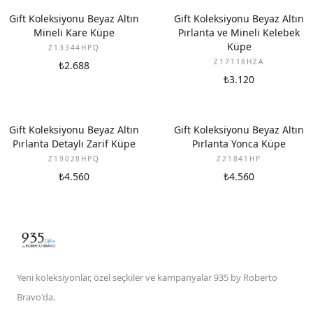
YENI
YENI
Gift Koleksiyonu Beyaz Altın
Gift Koleksiyonu Beyaz Altın
Mineli Kare Küpe
Pırlanta ve Mineli Kelebek
Küpe
Z13344HPQ
Z17118HZA
₺2.688
₺3.120
YENI
YENI
Gift Koleksiyonu Beyaz Altın
Gift Koleksiyonu Beyaz Altın
Pırlanta Detaylı Zarif Küpe
Pırlanta Yonca Küpe
Z19028HPQ
Z21841HP
₺4.560
₺4.560
Yeni koleksiyonlar, özel seçkiler ve kampanyalar 935 by Roberto
Bravo'da.