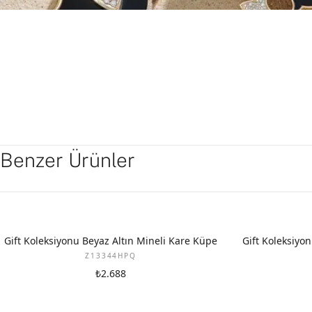
Benzer Ürünler
YENI
YENI
Gift Koleksiyonu Beyaz Altın Mineli Kare Küpe
Gift Koleksiyon
Z13344HPQ
₺2.688