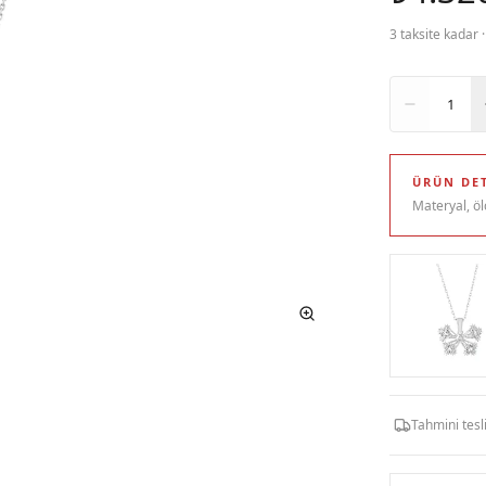
3 taksite kadar 
Adet
1
ÜRÜN DET
Materyal, öl
Tahmini tes