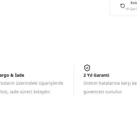
Kol
14 Gün 
Kargo & İade
2 Yıl Garanti
 tutarın üzerindeki siparişlerde
Üretim hatalarına karşı k
siz, iade süreci kolaydır.
güvencesi sunulur.