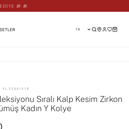
EDİYE 🎁 🎁
SETLER
D YL-5588101R
leksiyonu Sıralı Kalp Kesim Zirkon
Gümüş Kadın Y Kolye
0