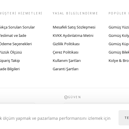
MÜŞTERİ HİZMETLERİ
YASAL BİLGİLENDİRME
POPÜLER 
Sıkça Sorulan Sorular
Mesafeli Satış Sözleşmesi
Gümüş Yüz
Teslimat ve İade
KVKK Aydınlatma Metni
Gümüş Kol
Ödeme Seçenekleri
Gizlilik Politikası
Gümüş Küp
Yüzük Ölçüsü
Çerez Politikası
Gümüş Bilek
Sipariş Takip
Kullanım Şartları
Kolye & Bro
İade Bilgileri
Garanti Şartları
GÜVEN
935byrobertobravo.com, Ticaret Bakanlığı E
itik ölçüm yapmak ve pazarlama performansını izlemek için
T