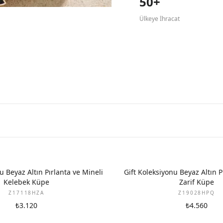
50+
Ülkeye İhracat
YENI
u Beyaz Altın Pırlanta ve Mineli
Gift Koleksiyonu Beyaz Altın P
Kelebek Küpe
Zarif Küpe
Z17118HZA
Z19028HPQ
₺3.120
₺4.560