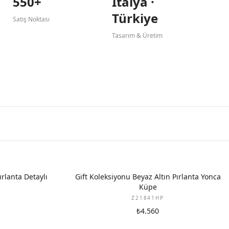
550+
İtalya ·
Türkiye
Satış Noktası
Tasarım & Üretim
YENI
ırlanta Detaylı
Gift Koleksiyonu Beyaz Altın Pırlanta Yonca
Küpe
Z21841HP
₺4.560