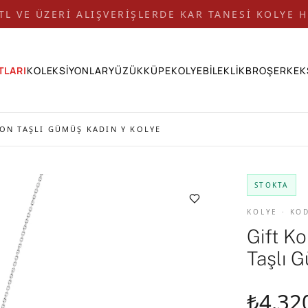
 TL VE ÜZERİ ALIŞVERİŞLERDE KAR TANESİ KOLYE H
TLARI
KOLEKSİYONLAR
YÜZÜK
KÜPE
KOLYE
BİLEKLİK
BROŞ
ERKEK
KON TAŞLI GÜMÜŞ KADIN Y KOLYE
STOKTA
KOLYE · KO
Gift Ko
Taşlı 
₺4.32