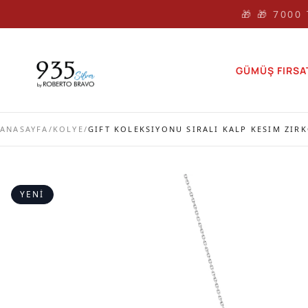
🎁 🎁 7000
GÜMÜŞ FIRSA
ANASAYFA
/
KOLYE
/
GIFT KOLEKSIYONU SIRALI KALP KESIM ZIR
YENI