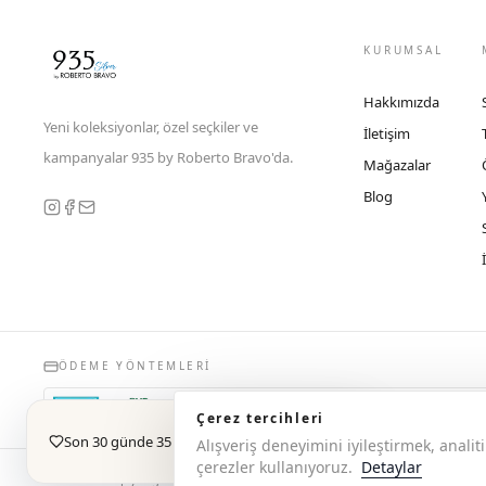
KURUMSAL
Hakkımızda
Yeni koleksiyonlar, özel seçkiler ve
İletişim
kampanyalar 935 by Roberto Bravo'da.
Mağazalar
Blog
ÖDEME YÖNTEMLERI
Çerez tercihleri
Son 30 günde 35 kez favorilere eklendi
Alışveriş deneyimini iyileştirmek, anal
çerezler kullanıyoruz.
Detaylar
© 2026 Copyright 935 by Roberto Bravo