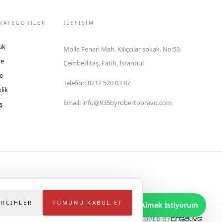
KATEGORİLER
İLETIŞIM
ük
Molla Fenari Mah. Kılıçcılar sokak. No:53
ye
Çemberlitaş, Fatih, İstanbul
e
Telefon
:
0212 520 03 87
lik
Email
:
info@935byrobertobravo.com
ş
lektronik Ticaret Bilgi Sistemi (ETBİS)'ne kayıtlıdır.
ERCIHLER
TÜMÜNÜ KABUL ET
Bilgi Almak İstiyorum
DEVELOPED BY