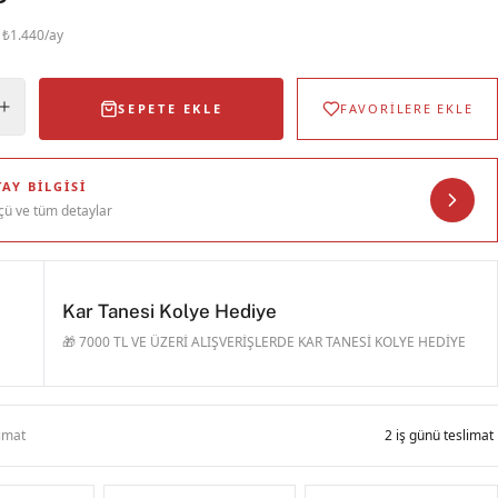
· ₺1.440/ay
SEPETE EKLE
FAVORİLERE EKLE
AY BILGISI
çü ve tüm detaylar
Kar Tanesi Kolye Hediye
🎁 7000 TL VE ÜZERİ ALIŞVERİŞLERDE KAR TANESİ KOLYE HEDİYE
limat
2 iş günü teslimat