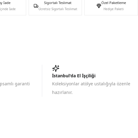
ay İade
Sigortalı Teslimat
Özel Paketleme
İçinde İade
Ücretsiz Sigortalı Teslimat
Hediye Paketi
İstanbul'da El İşçiliği
apsamlı garanti
Koleksiyonlar atölye ustalığıyla özenle
hazırlanır.