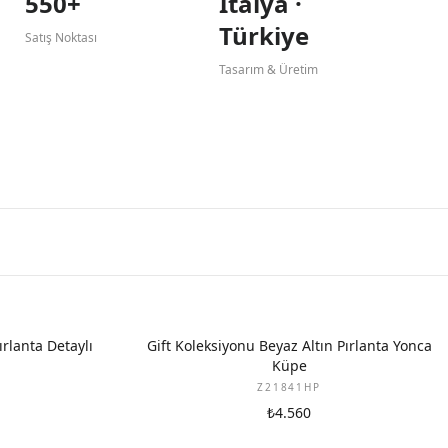
550+
İtalya ·
Türkiye
Satış Noktası
Tasarım & Üretim
YENI
ırlanta Detaylı
Gift Koleksiyonu Beyaz Altın Pırlanta Yonca
Küpe
Z21841HP
₺4.560