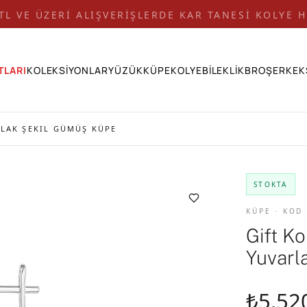
 TL VE ÜZERİ ALIŞVERİŞLERDE KAR TANESİ KOLYE H
TLARI
KOLEKSİYONLAR
YÜZÜK
KÜPE
KOLYE
BİLEKLİK
BROŞ
ERKEK
RLAK ŞEKIL GÜMÜŞ KÜPE
STOKTA
KÜPE · KOD
Gift K
Yuvarl
₺5.52