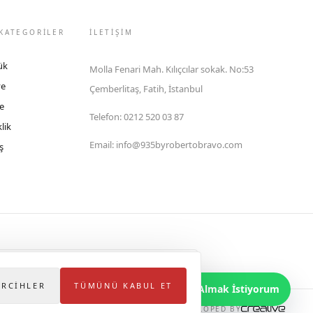
KATEGORİLER
İLETIŞIM
ük
Molla Fenari Mah. Kılıçcılar sokak. No:53
ye
Çemberlitaş, Fatih, İstanbul
e
Telefon
:
0212 520 03 87
lik
Email
:
info@935byrobertobravo.com
ş
lektronik Ticaret Bilgi Sistemi (ETBİS)'ne kayıtlıdır.
ERCIHLER
TÜMÜNÜ KABUL ET
Bilgi Almak İstiyorum
DEVELOPED BY