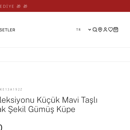
EDİYE 🎁 🎁
SETLER
 KE13A192Z
oleksiyonu Küçük Mavi Taşlı
ak Şekil Gümüş Küpe
0