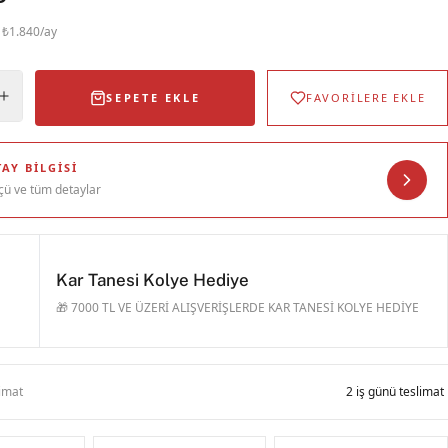
· ₺1.840/ay
SEPETE EKLE
FAVORİLERE EKLE
AY BILGISI
çü ve tüm detaylar
Kar Tanesi Kolye Hediye
🎁 7000 TL VE ÜZERİ ALIŞVERİŞLERDE KAR TANESİ KOLYE HEDİYE
limat
2 iş günü teslimat