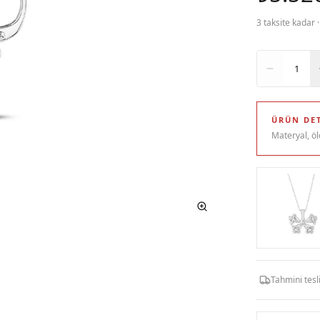
3 taksite kadar 
Adet
1
ÜRÜN DET
Materyal, öl
Tahmini tes