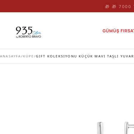
🎁 🎁 7000
GÜMÜŞ FIRSA
ANASAYFA
/
KÜPE
/
GIFT KOLEKSIYONU KÜÇÜK MAVI TAŞLI YUVA