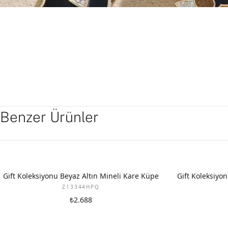
Benzer Ürünler
YENI
YENI
Gift Koleksiyonu Beyaz Altın Mineli Kare Küpe
Gift Koleksiyon
Z13344HPQ
₺2.688