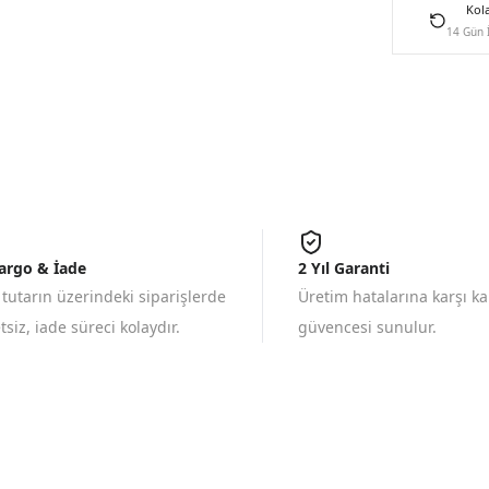
Kol
14 Gün 
Kargo & İade
2 Yıl Garanti
 tutarın üzerindeki siparişlerde
Üretim hatalarına karşı k
siz, iade süreci kolaydır.
güvencesi sunulur.