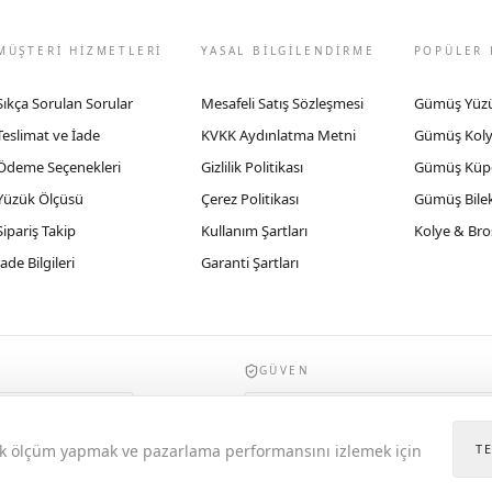
MÜŞTERİ HİZMETLERİ
YASAL BİLGİLENDİRME
POPÜLER 
Sıkça Sorulan Sorular
Mesafeli Satış Sözleşmesi
Gümüş Yüz
Teslimat ve İade
KVKK Aydınlatma Metni
Gümüş Kol
Ödeme Seçenekleri
Gizlilik Politikası
Gümüş Küp
Yüzük Ölçüsü
Çerez Politikası
Gümüş Bilek
Sipariş Takip
Kullanım Şartları
Kolye & Bro
İade Bilgileri
Garanti Şartları
GÜVEN
935byrobertobravo.com, Ticaret Bakanlığı E
itik ölçüm yapmak ve pazarlama performansını izlemek için
T