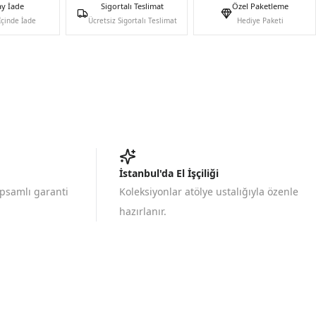
ay İade
Sigortalı Teslimat
Özel Paketleme
İçinde İade
Ücretsiz Sigortalı Teslimat
Hediye Paketi
İstanbul'da El İşçiliği
apsamlı garanti
Koleksiyonlar atölye ustalığıyla özenle
hazırlanır.