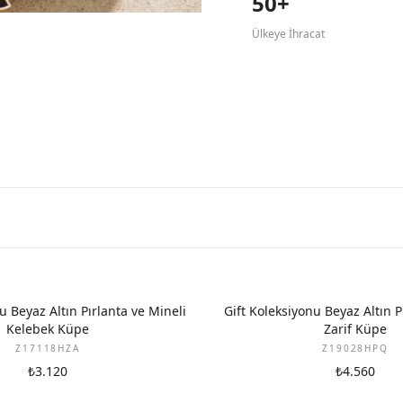
50+
Ülkeye İhracat
YENI
u Beyaz Altın Pırlanta ve Mineli
Gift Koleksiyonu Beyaz Altın P
Kelebek Küpe
Zarif Küpe
Z17118HZA
Z19028HPQ
₺3.120
₺4.560