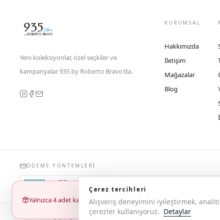
KURUMSAL
Hakkımızda
Yeni koleksiyonlar, özel seçkiler ve
İletişim
kampanyalar 935 by Roberto Bravo'da.
Mağazalar
Blog
ÖDEME YÖNTEMLERI
Çerez tercihleri
Yalnızca 4 adet kaldı
Alışveriş deneyimini iyileştirmek, anal
çerezler kullanıyoruz.
Detaylar
© 2026 Copyright 935 by Roberto Bravo