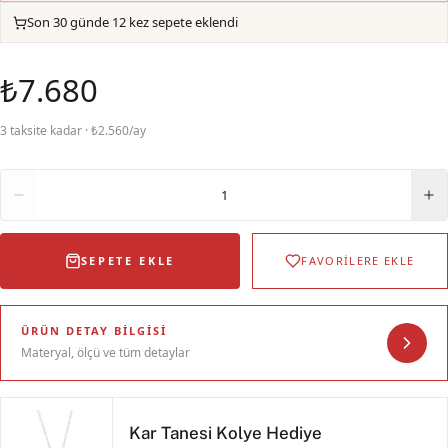
Son 30 günde 12 kez sepete eklendi
₺7.680
3 taksite kadar · ₺2.560/ay
Adet
1
SEPETE EKLE
FAVORİLERE EKLE
ÜRÜN DETAY BILGISI
Materyal, ölçü ve tüm detaylar
Kar Tanesi Kolye Hediye