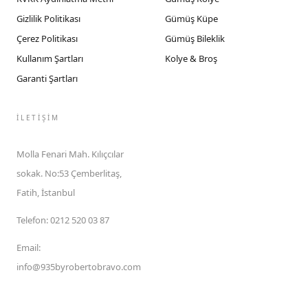
Gizlilik Politikası
Gümüş Küpe
Çerez Politikası
Gümüş Bileklik
Kullanım Şartları
Kolye & Broş
Garanti Şartları
İLETIŞIM
Molla Fenari Mah. Kılıçcılar
sokak. No:53 Çemberlitaş,
Fatih, İstanbul
Telefon
:
0212 520 03 87
Email
:
info@935byrobertobravo.com