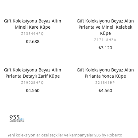
YENI
YENI
Gift Koleksiyonu Beyaz Altın
Gift Koleksiyonu Beyaz Altın
Mineli Kare Küpe
Pırlanta ve Mineli Kelebek
Küpe
Z13344HPQ
Z17118HZA
₺2.688
₺3.120
YENI
YENI
Gift Koleksiyonu Beyaz Altın
Gift Koleksiyonu Beyaz Altın
Pırlanta Detaylı Zarif Küpe
Pırlanta Yonca Küpe
Z19028HPQ
Z21841HP
₺4.560
₺4.560
Yeni koleksiyonlar, özel seçkiler ve kampanyalar 935 by Roberto