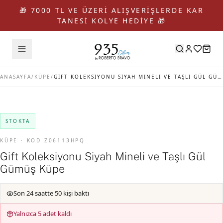
🎁 7000 TL VE ÜZERİ ALIŞVERİŞLERDE KAR
TANESİ KOLYE HEDİYE 🎁
ANASAYFA
/
KÜPE
/
GIFT KOLEKSIYONU SIYAH MINELI VE TAŞLI GÜL GÜMÜŞ KÜPE
STOKTA
KÜPE · KOD Z06113HPQ
Gift Koleksiyonu Siyah Mineli ve Taşlı Gül
Gümüş Küpe
Son 24 saatte 50 kişi baktı
Yalnızca 5 adet kaldı