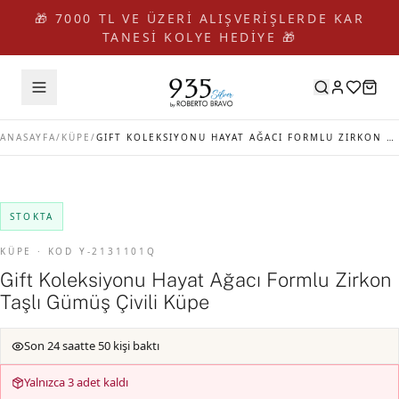
🎁 7000 TL VE ÜZERİ ALIŞVERİŞLERDE KAR
TANESİ KOLYE HEDİYE 🎁
ANASAYFA
/
KÜPE
/
GIFT KOLEKSIYONU HAYAT AĞACI FORMLU ZIRKON TAŞLI GÜMÜŞ ÇIVILI KÜPE
STOKTA
KÜPE · KOD Y-2131101Q
Gift Koleksiyonu Hayat Ağacı Formlu Zirkon
Taşlı Gümüş Çivili Küpe
Son 24 saatte 50 kişi baktı
Yalnızca 3 adet kaldı