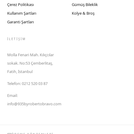
Çerez Politikası
Gümüş Bileklik
Kullanım Şartları
Kolye & Broş
Garanti Şartları
İLETIŞIM
Molla Fenari Mah. Kılıçcılar
sokak. No:53 Çemberlitaş,
Fatih, İstanbul
Telefon
:
0212 520 03 87
Email
:
info@935byrobertobravo.com