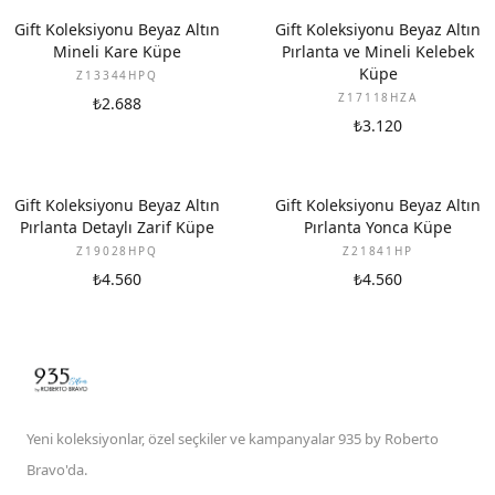
YENI
YENI
Gift Koleksiyonu Beyaz Altın
Gift Koleksiyonu Beyaz Altın
Mineli Kare Küpe
Pırlanta ve Mineli Kelebek
Küpe
Z13344HPQ
Z17118HZA
₺2.688
₺3.120
YENI
YENI
Gift Koleksiyonu Beyaz Altın
Gift Koleksiyonu Beyaz Altın
Pırlanta Detaylı Zarif Küpe
Pırlanta Yonca Küpe
Z19028HPQ
Z21841HP
₺4.560
₺4.560
Yeni koleksiyonlar, özel seçkiler ve kampanyalar 935 by Roberto
Bravo'da.