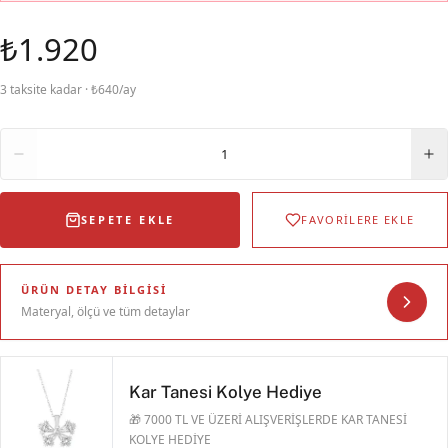
₺1.920
3 taksite kadar · ₺640/ay
Adet
1
SEPETE EKLE
FAVORİLERE EKLE
ÜRÜN DETAY BILGISI
Materyal, ölçü ve tüm detaylar
Kar Tanesi Kolye Hediye
🎁 7000 TL VE ÜZERİ ALIŞVERİŞLERDE KAR TANESİ
KOLYE HEDİYE