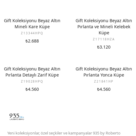
YENI
YENI
Gift Koleksiyonu Beyaz Altın
Gift Koleksiyonu Beyaz Altın
Mineli Kare Küpe
Pırlanta ve Mineli Kelebek
Küpe
Z13344HPQ
Z17118HZA
₺2.688
₺3.120
YENI
YENI
Gift Koleksiyonu Beyaz Altın
Gift Koleksiyonu Beyaz Altın
Pırlanta Detaylı Zarif Küpe
Pırlanta Yonca Küpe
Z19028HPQ
Z21841HP
₺4.560
₺4.560
Yeni koleksiyonlar, özel seçkiler ve kampanyalar 935 by Roberto