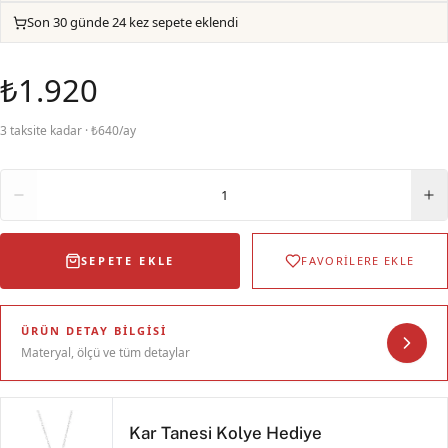
Son 30 günde 24 kez sepete eklendi
₺1.920
3 taksite kadar · ₺640/ay
Adet
1
SEPETE EKLE
FAVORİLERE EKLE
ÜRÜN DETAY BILGISI
Materyal, ölçü ve tüm detaylar
Kar Tanesi Kolye Hediye