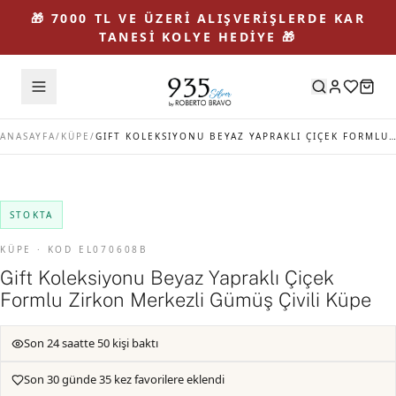
🎁 7000 TL VE ÜZERİ ALIŞVERİŞLERDE KAR
TANESİ KOLYE HEDİYE 🎁
ANASAYFA
/
KÜPE
/
GIFT KOLEKSIYONU BEYAZ YAPRAKLI ÇIÇEK FORMLU ZIRKON MERKEZLI GÜMÜŞ ÇIVILI KÜPE
STOKTA
KÜPE · KOD EL070608B
Gift Koleksiyonu Beyaz Yapraklı Çiçek
Formlu Zirkon Merkezli Gümüş Çivili Küpe
Son 24 saatte 50 kişi baktı
Son 30 günde 35 kez favorilere eklendi