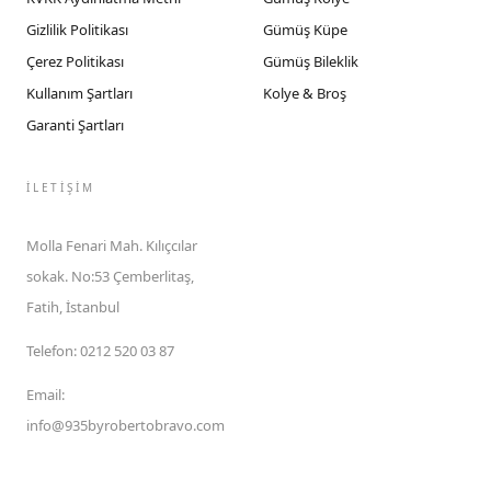
Gizlilik Politikası
Gümüş Küpe
Çerez Politikası
Gümüş Bileklik
Kullanım Şartları
Kolye & Broş
Garanti Şartları
İLETIŞIM
Molla Fenari Mah. Kılıçcılar
sokak. No:53 Çemberlitaş,
Fatih, İstanbul
Telefon
:
0212 520 03 87
Email
:
info@935byrobertobravo.com