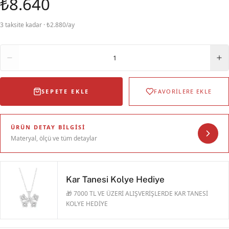
₺8.640
3 taksite kadar · ₺2.880/ay
Adet
1
SEPETE EKLE
FAVORİLERE EKLE
ÜRÜN DETAY BILGISI
Materyal, ölçü ve tüm detaylar
Kar Tanesi Kolye Hediye
🎁 7000 TL VE ÜZERİ ALIŞVERİŞLERDE KAR TANESİ
KOLYE HEDİYE