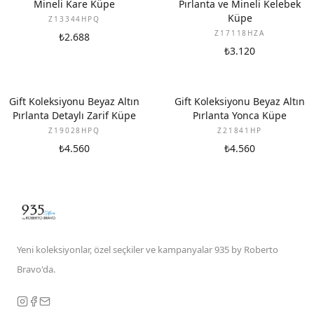
Mineli Kare Küpe
Pırlanta ve Mineli Kelebek
Küpe
Z13344HPQ
Z17118HZA
₺2.688
₺3.120
YENI
YENI
Gift Koleksiyonu Beyaz Altın
Gift Koleksiyonu Beyaz Altın
Pırlanta Detaylı Zarif Küpe
Pırlanta Yonca Küpe
Z19028HPQ
Z21841HP
₺4.560
₺4.560
Yeni koleksiyonlar, özel seçkiler ve kampanyalar 935 by Roberto
Bravo'da.