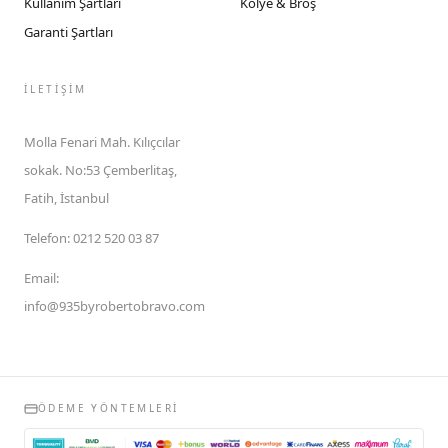
Kullanım Şartları
Kolye & Broş
Garanti Şartları
İLETIŞIM
Molla Fenari Mah. Kılıçcılar
sokak. No:53 Çemberlitaş,
Fatih, İstanbul
Telefon
:
0212 520 03 87
Email
:
info@935byrobertobravo.com
ÖDEME YÖNTEMLERI