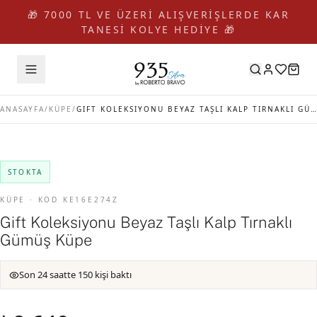
🎁 7000 TL VE ÜZERİ ALIŞVERİŞLERDE KAR
TANESİ KOLYE HEDİYE 🎁
ANASAYFA
/
KÜPE
/
GIFT KOLEKSIYONU BEYAZ TAŞLI KALP TIRNAKLI GÜMÜŞ KÜPE
STOKTA
KÜPE · KOD KE16E274Z
Gift Koleksiyonu Beyaz Taşlı Kalp Tırnaklı
Gümüş Küpe
Son 24 saatte 150 kişi baktı