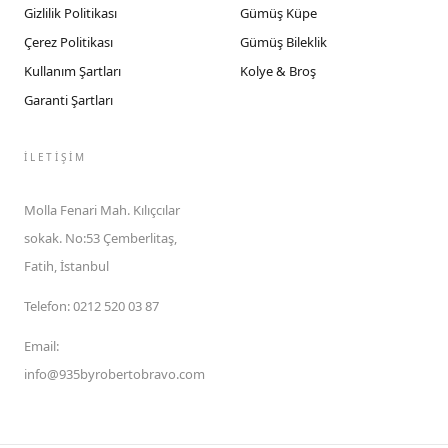
Gizlilik Politikası
Gümüş Küpe
Çerez Politikası
Gümüş Bileklik
Kullanım Şartları
Kolye & Broş
Garanti Şartları
İLETIŞIM
Molla Fenari Mah. Kılıçcılar
sokak. No:53 Çemberlitaş,
Fatih, İstanbul
Telefon
:
0212 520 03 87
Email
:
info@935byrobertobravo.com