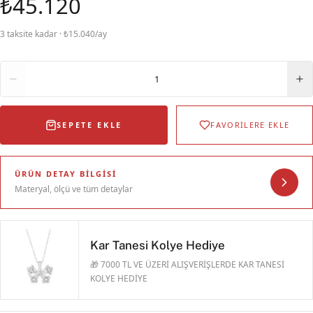
₺45.120
3 taksite kadar · ₺15.040/ay
Adet
1
SEPETE EKLE
FAVORİLERE EKLE
ÜRÜN DETAY BILGISI
Materyal, ölçü ve tüm detaylar
Kar Tanesi Kolye Hediye
🎁 7000 TL VE ÜZERİ ALIŞVERİŞLERDE KAR TANESİ
KOLYE HEDİYE