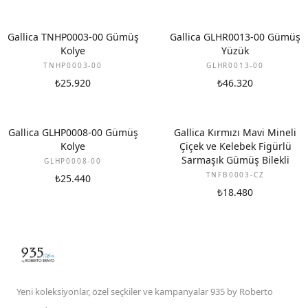
Gallica TNHP0003-00 Gümüş
Gallica GLHR0013-00 Gümüş
Kolye
Yüzük
TNHP0003-00
GLHR0013-00
₺25.920
₺46.320
Gallica GLHP0008-00 Gümüş
Gallica Kırmızı Mavi Mineli
Kolye
Çiçek ve Kelebek Figürlü
Sarmaşık Gümüş Bilekli
GLHP0008-00
TNFB0003-CZ
₺25.440
₺18.480
Yeni koleksiyonlar, özel seçkiler ve kampanyalar 935 by Roberto