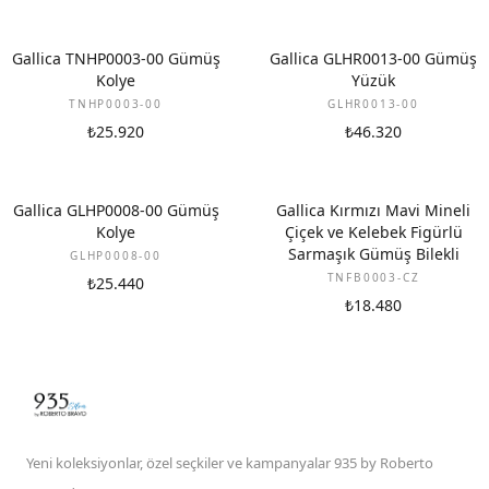
Gallica TNHP0003-00 Gümüş
Gallica GLHR0013-00 Gümüş
Kolye
Yüzük
TNHP0003-00
GLHR0013-00
₺25.920
₺46.320
Gallica GLHP0008-00 Gümüş
Gallica Kırmızı Mavi Mineli
Kolye
Çiçek ve Kelebek Figürlü
Sarmaşık Gümüş Bilekli
GLHP0008-00
TNFB0003-CZ
₺25.440
₺18.480
Yeni koleksiyonlar, özel seçkiler ve kampanyalar 935 by Roberto