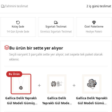
Tahmini teslimat
2 iş günü teslimat
Kolay İade
Sigortalı Teslimat
Özel Paketleme
14 Gün İçinde İade
Ücretsiz Sigortalı Teslimat
Hediye Paketi
Bu ürün bir sette yer alıyor
Seçili varyant 3 parçalık sette yer alıyor; set sepete tek paket olarak
eklenir.
Bu Ürün
+
+
Gallica Delik Yapraklı
Gallica Delik
Gallica Delik Yapraklı
Gül Modeli Gümüş
Yapraklı Gül Modeli
Gül Modeli Gümüş
Kolye
Gümüş Küpe
Yüzük