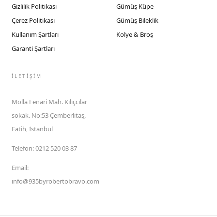
Gizlilik Politikası
Gümüş Küpe
Çerez Politikası
Gümüş Bileklik
Kullanım Şartları
Kolye & Broş
Garanti Şartları
İLETIŞIM
Molla Fenari Mah. Kılıçcılar
sokak. No:53 Çemberlitaş,
Fatih, İstanbul
Telefon
:
0212 520 03 87
Email
:
info@935byrobertobravo.com