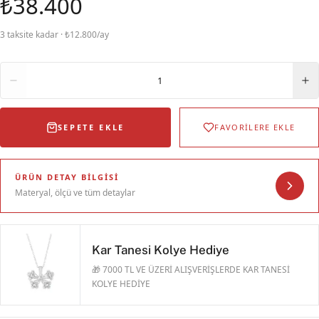
₺38.400
3 taksite kadar · ₺12.800/ay
Adet
1
SEPETE EKLE
FAVORİLERE EKLE
ÜRÜN DETAY BILGISI
Materyal, ölçü ve tüm detaylar
Kar Tanesi Kolye Hediye
🎁 7000 TL VE ÜZERİ ALIŞVERİŞLERDE KAR TANESİ
KOLYE HEDİYE