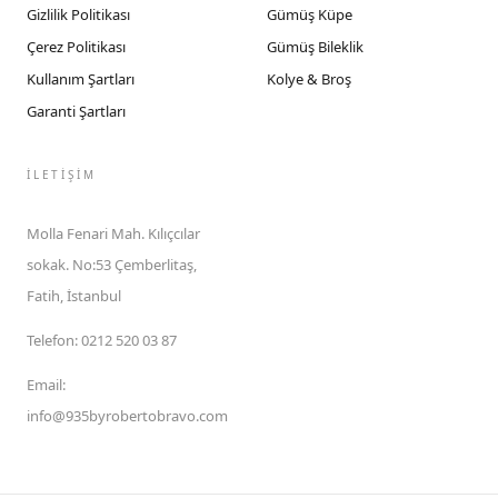
Gizlilik Politikası
Gümüş Küpe
Çerez Politikası
Gümüş Bileklik
Kullanım Şartları
Kolye & Broş
Garanti Şartları
İLETIŞIM
Molla Fenari Mah. Kılıçcılar
sokak. No:53 Çemberlitaş,
Fatih, İstanbul
Telefon
:
0212 520 03 87
Email
:
info@935byrobertobravo.com