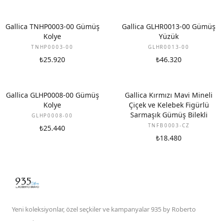
Gallica TNHP0003-00 Gümüş
Gallica GLHR0013-00 Gümüş
Kolye
Yüzük
TNHP0003-00
GLHR0013-00
₺25.920
₺46.320
Gallica GLHP0008-00 Gümüş
Gallica Kırmızı Mavi Mineli
Kolye
Çiçek ve Kelebek Figürlü
Sarmaşık Gümüş Bilekli
GLHP0008-00
TNFB0003-CZ
₺25.440
₺18.480
Yeni koleksiyonlar, özel seçkiler ve kampanyalar 935 by Roberto