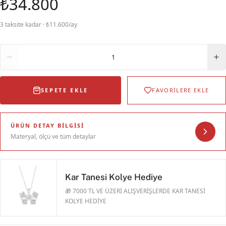
₺34.800
3 taksite kadar · ₺11.600/ay
Adet
1
SEPETE EKLE
FAVORİLERE EKLE
ÜRÜN DETAY BILGISI
Materyal, ölçü ve tüm detaylar
Kar Tanesi Kolye Hediye
🎁 7000 TL VE ÜZERİ ALIŞVERİŞLERDE KAR TANESİ
KOLYE HEDİYE