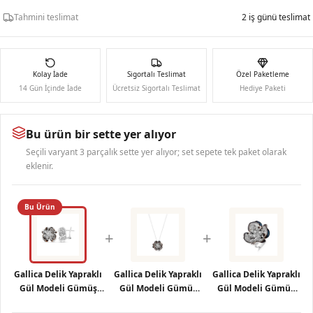
Tahmini teslimat
2 iş günü teslimat
Kolay İade
Sigortalı Teslimat
Özel Paketleme
14 Gün İçinde İade
Ücretsiz Sigortalı Teslimat
Hediye Paketi
Bu ürün bir sette yer alıyor
Seçili varyant 3 parçalık sette yer alıyor; set sepete tek paket olarak
eklenir.
Bu Ürün
+
+
Gallica Delik Yapraklı
Gallica Delik Yapraklı
Gallica Delik Yapraklı
Gül Modeli Gümüş
Gül Modeli Gümüş
Gül Modeli Gümüş
Küpe
Kolye
Yüzük