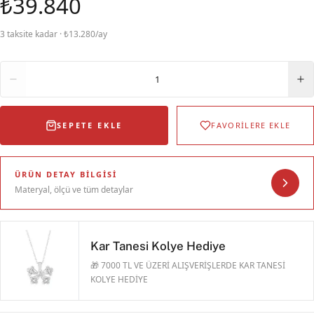
₺39.840
3 taksite kadar · ₺13.280/ay
Adet
1
SEPETE EKLE
FAVORİLERE EKLE
ÜRÜN DETAY BILGISI
Materyal, ölçü ve tüm detaylar
Kar Tanesi Kolye Hediye
🎁 7000 TL VE ÜZERİ ALIŞVERİŞLERDE KAR TANESİ
KOLYE HEDİYE