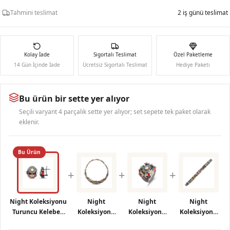
Tahmini teslimat
2 iş günü teslimat
Kolay İade
Sigortalı Teslimat
Özel Paketleme
14 Gün İçinde İade
Ücretsiz Sigortalı Teslimat
Hediye Paketi
Bu ürün bir sette yer alıyor
Seçili varyant 4 parçalık sette yer alıyor; set sepete tek paket olarak
eklenir.
Bu Ürün
+
+
+
Night Koleksiyonu
Night
Night
Night
Turuncu Kelebek
Koleksiyonu
Koleksiyonu
Koleksiyonu
ve Papatya
Mineli Doğa
Çiçek ve
Mineli Doğa