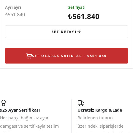
Tasarımlı Gümüş
Temalı Gümüş
Kelebek
Temalı Geniş
Ayrı ayrı
Küpe
Kolye
Set fiyatı
Figürlü
Gümüş
Gümüş Yüzük
Bileklik
₺561.840
₺561.840
SET DETAYI
SET OLARAK SATIN AL - ₺561.840
925 Ayar Sertifikası
Ücretsiz Kargo & İade
Her parça bağımsız ayar
Belirlenen tutarın
damgası ve sertifikayla teslim
üzerindeki siparişlerde