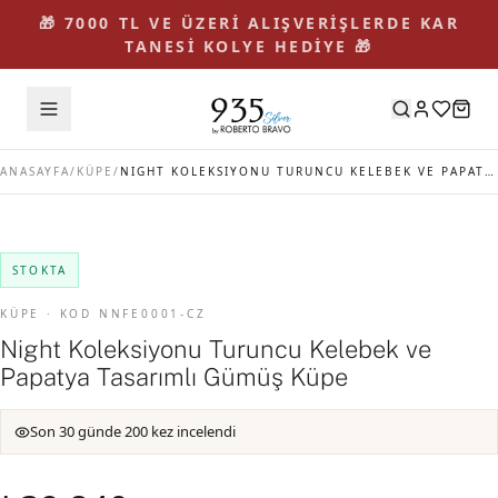
🎁 7000 TL VE ÜZERİ ALIŞVERİŞLERDE KAR
TANESİ KOLYE HEDİYE 🎁
ANASAYFA
/
KÜPE
/
NIGHT KOLEKSIYONU TURUNCU KELEBEK VE PAPATYA TASARIMLI GÜMÜŞ KÜPE
STOKTA
KÜPE · KOD NNFE0001-CZ
Night Koleksiyonu Turuncu Kelebek ve
Papatya Tasarımlı Gümüş Küpe
Son 30 günde 200 kez incelendi