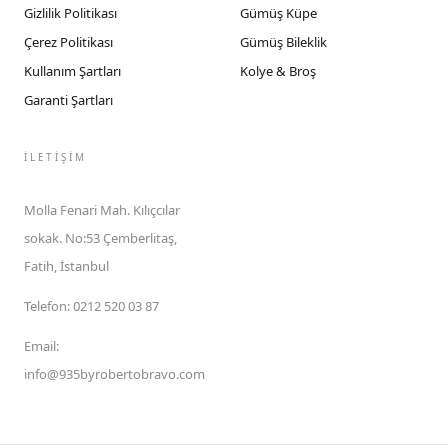
Gizlilik Politikası
Gümüş Küpe
Çerez Politikası
Gümüş Bileklik
Kullanım Şartları
Kolye & Broş
Garanti Şartları
İLETIŞIM
Molla Fenari Mah. Kılıçcılar
sokak. No:53 Çemberlitaş,
Fatih, İstanbul
Telefon
:
0212 520 03 87
Email
:
info@935byrobertobravo.com