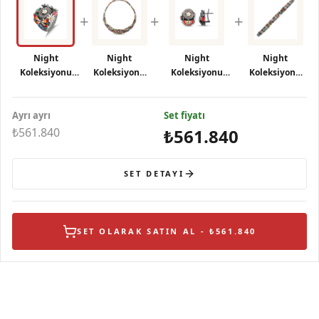
+
+
+
Night
Night
Night
Night
Koleksiyonu
Koleksiyonu
Koleksiyonu
Koleksiyonu
Çiçek ve
Mineli Doğa
Turuncu Kelebek
Mineli Doğa
Kelebek
Temalı Gümüş
ve Papatya
Temalı Geniş
Ayrı ayrı
Figürlü Gümüş
Kolye
Tasarımlı Gümüş
Set fiyatı
Gümüş
Yüzük
Küpe
Bileklik
₺561.840
₺561.840
SET DETAYI
SET OLARAK SATIN AL - ₺561.840