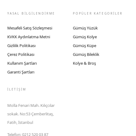
YASAL BİLGİLENDİRME
POPÜLER KATEGORİLER
Mesafeli Satış Sözleşmesi
Gümüş Yüzük
KVKK Aydınlatma Metni
Gümüş Kolye
Gizlilik Politikası
Gümüş Küpe
Çerez Politikası
Gümüş Bileklik
Kullanım Şartları
Kolye & Broş
Garanti Şartları
İLETIŞIM
Molla Fenari Mah. Kılıçcılar
sokak. No:53 Çemberlitaş,
Fatih, İstanbul
Telefon
:
0212 520 03 87