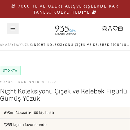
🎁 7000 TL VE ÜZERİ ALIŞVERİŞLERDE KAR
TANESİ KOLYE HEDİYE 🎁
ANASAYFA
/
YÜZÜK
/
NIGHT KOLEKSIYONU ÇIÇEK VE KELEBEK FIGÜRLÜ GÜMÜŞ YÜZÜK
STOKTA
YÜZÜK · KOD NNFR0001-CZ
Night Koleksiyonu Çiçek ve Kelebek Figürlü
Gümüş Yüzük
Son 24 saatte 100 kişi baktı
35 kişinin favorilerinde