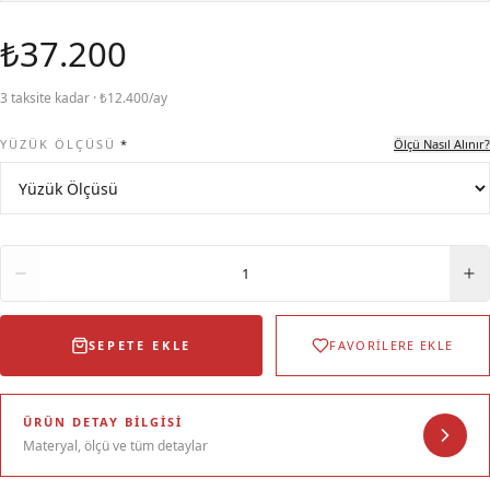
₺37.200
3 taksite kadar · ₺12.400/ay
YÜZÜK ÖLÇÜSÜ
*
Ölçü Nasıl Alınır?
Adet
1
SEPETE EKLE
FAVORİLERE EKLE
ÜRÜN DETAY BILGISI
Materyal, ölçü ve tüm detaylar