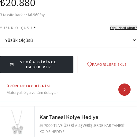
₺20.880
3 taksite kadar · ₺6.960/ay
YÜZÜK ÖLÇÜSÜ
*
Ölçü Nasıl Alınır?
STOĞA GIRINCE
FAVORİLERE EKLE
HABER VER
ÜRÜN DETAY BILGISI
Materyal, ölçü ve tüm detaylar
Kar Tanesi Kolye Hediye
🎁 7000 TL VE ÜZERİ ALIŞVERİŞLERDE KAR TANESİ
KOLYE HEDİYE