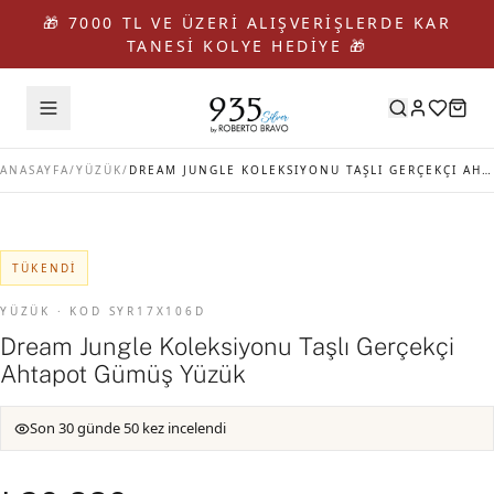
🎁 7000 TL VE ÜZERİ ALIŞVERİŞLERDE KAR
TANESİ KOLYE HEDİYE 🎁
ANASAYFA
/
YÜZÜK
/
DREAM JUNGLE KOLEKSIYONU TAŞLI GERÇEKÇI AHTAPOT GÜMÜŞ YÜZÜK
TÜKENDI
YÜZÜK · KOD SYR17X106D
Dream Jungle Koleksiyonu Taşlı Gerçekçi
Ahtapot Gümüş Yüzük
Son 30 günde 50 kez incelendi