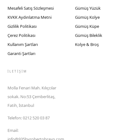
Mesafeli Satış Sözleşmesi
Gümüş Yüzük
KVKK Aydınlatma Metni
Gümüş Kolye
Gizlilik Politikası
Gümüş Küpe
Çerez Politikası
Gümüş Bileklik
Kullanım Şartları
Kolye & Broş
Garanti Şartları
İLETIŞIM
Molla Fenari Mah. Kılıçcılar
sokak. No:53 Çemberlitaş,
Fatih, İstanbul
Telefon
:
0212 520 03 87
Email
:
info@935byrobertobravo.com