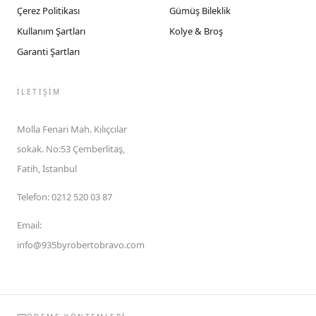
Çerez Politikası
Gümüş Bileklik
Kullanım Şartları
Kolye & Broş
Garanti Şartları
İLETIŞIM
Molla Fenari Mah. Kılıçcılar
sokak. No:53 Çemberlitaş,
Fatih, İstanbul
Telefon
:
0212 520 03 87
Email
:
info@935byrobertobravo.com