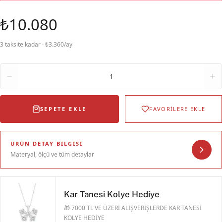
₺10.080
3 taksite kadar · ₺3.360/ay
Adet
1
SEPETE EKLE
FAVORİLERE EKLE
ÜRÜN DETAY BILGISI
Materyal, ölçü ve tüm detaylar
Kar Tanesi Kolye Hediye
🎁 7000 TL VE ÜZERİ ALIŞVERİŞLERDE KAR TANESİ
KOLYE HEDİYE