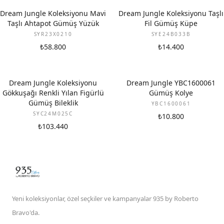
Dream Jungle Koleksiyonu Mavi
Dream Jungle Koleksiyonu Taşlı
Taşlı Ahtapot Gümüş Yüzük
Fil Gümüş Küpe
SYR23X0210
SYE24B033B
₺58.800
₺14.400
Dream Jungle Koleksiyonu
Dream Jungle YBC1600061
Gökkuşağı Renkli Yılan Figürlü
Gümüş Kolye
Gümüş Bileklik
YBC1600061
SYC24M025C
₺10.800
₺103.440
Yeni koleksiyonlar, özel seçkiler ve kampanyalar 935 by Roberto
Bravo'da.