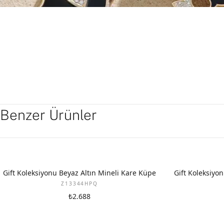
Benzer Ürünler
YENI
YENI
Gift Koleksiyonu Beyaz Altın Mineli Kare Küpe
Gift Koleksiyon
Z13344HPQ
₺2.688