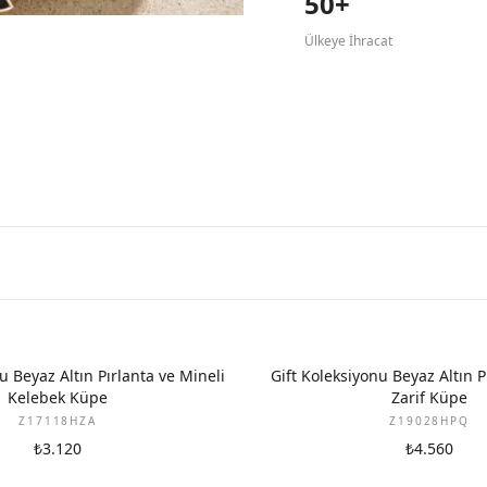
50+
Ülkeye İhracat
YENI
u Beyaz Altın Pırlanta ve Mineli
Gift Koleksiyonu Beyaz Altın P
Kelebek Küpe
Zarif Küpe
Z17118HZA
Z19028HPQ
₺3.120
₺4.560