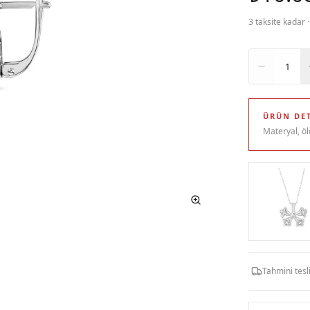
3 taksite kadar 
Adet
1
ÜRÜN DET
Materyal, öl
Tahmini tes