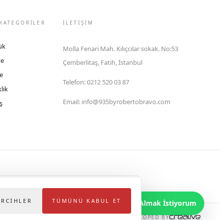
KATEGORİLER
İLETIŞIM
ük
Molla Fenari Mah. Kılıçcılar sokak. No:53
ye
Çemberlitaş, Fatih, İstanbul
e
Telefon
:
0212 520 03 87
lik
Email
:
info@935byrobertobravo.com
ş
lektronik Ticaret Bilgi Sistemi (ETBİS)'ne kayıtlıdır.
ERCIHLER
TÜMÜNÜ KABUL ET
Bilgi Almak İstiyorum
DEVELOPED BY