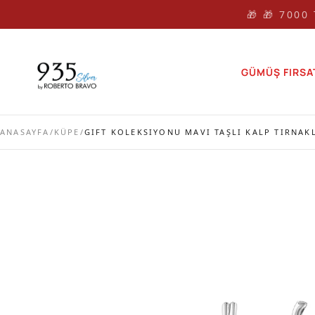
🎁 🎁 7000
GÜMÜŞ FIRSA
ANASAYFA
/
KÜPE
/
GIFT KOLEKSIYONU MAVI TAŞLI KALP TIRNAK