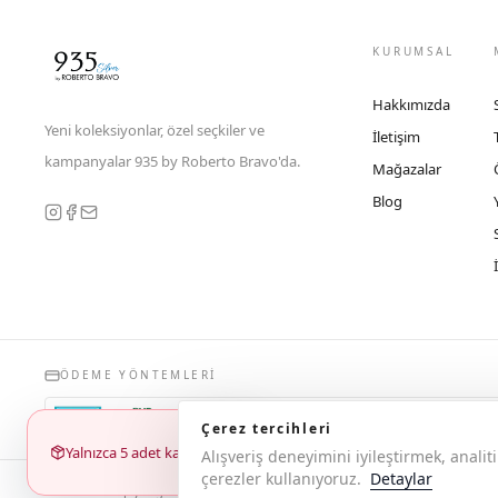
KURUMSAL
Hakkımızda
Yeni koleksiyonlar, özel seçkiler ve
İletişim
kampanyalar 935 by Roberto Bravo'da.
Mağazalar
Blog
ÖDEME YÖNTEMLERI
Çerez tercihleri
Yalnızca 5 adet kaldı
Alışveriş deneyimini iyileştirmek, anal
çerezler kullanıyoruz.
Detaylar
© 2026 Copyright 935 by Roberto Bravo