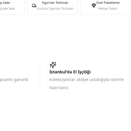
ay İade
Sigortalı Teslimat
Özel Paketleme
İçinde İade
Ücretsiz Sigortalı Teslimat
Hediye Paketi
İstanbul'da El İşçiliği
apsamlı garanti
Koleksiyonlar atölye ustalığıyla özenle
hazırlanır.