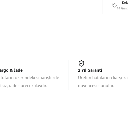
Kol
14 Gün 
Kargo & İade
2 Yıl Garanti
 tutarın üzerindeki siparişlerde
Üretim hatalarına karşı k
siz, iade süreci kolaydır.
güvencesi sunulur.