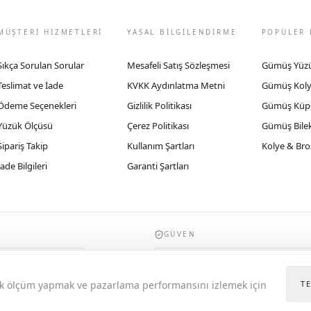
MÜŞTERİ HİZMETLERİ
YASAL BİLGİLENDİRME
POPÜLER 
Sıkça Sorulan Sorular
Mesafeli Satış Sözleşmesi
Gümüş Yüz
Teslimat ve İade
KVKK Aydınlatma Metni
Gümüş Kol
Ödeme Seçenekleri
Gizlilik Politikası
Gümüş Küp
Yüzük Ölçüsü
Çerez Politikası
Gümüş Bilek
Sipariş Takip
Kullanım Şartları
Kolye & Bro
İade Bilgileri
Garanti Şartları
GÜVEN
935byrobertobravo.com, Ticaret Bakanlığı E
itik ölçüm yapmak ve pazarlama performansını izlemek için
T