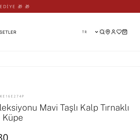
EDİYE 🎁 🎁
SETLER
 KE16E274P
leksiyonu Mavi Taşlı Kalp Tırnaklı
 Küpe
80