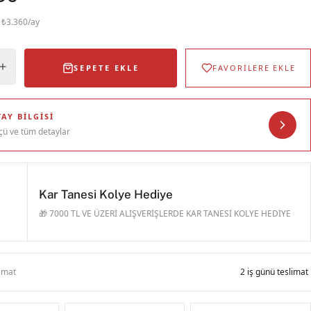
· ₺3.360/ay
SEPETE EKLE
FAVORİLERE EKLE
AY BILGISI
çü ve tüm detaylar
Kar Tanesi Kolye Hediye
🎁 7000 TL VE ÜZERİ ALIŞVERİŞLERDE KAR TANESİ KOLYE HEDİYE
limat
2 iş günü teslimat