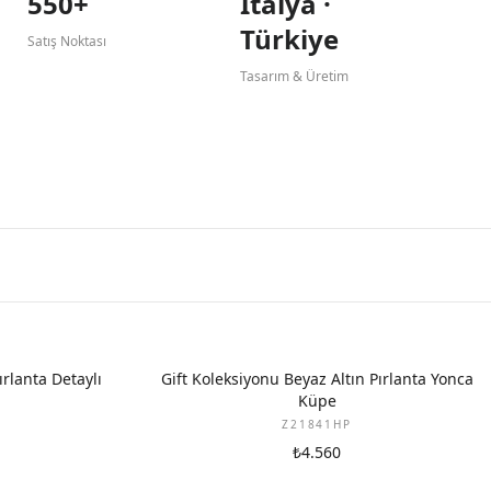
550+
İtalya ·
Türkiye
Satış Noktası
Tasarım & Üretim
YENI
ırlanta Detaylı
Gift Koleksiyonu Beyaz Altın Pırlanta Yonca
Küpe
Z21841HP
₺4.560