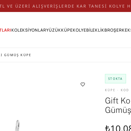
 TL VE ÜZERİ ALIŞVERİŞLERDE KAR TANESİ KOLYE H
TLARI
KOLEKSİYONLAR
YÜZÜK
KÜPE
KOLYE
BİLEKLİK
BROŞ
ERKEK
LI GÜMÜŞ KÜPE
STOKTA
KÜPE · KOD
Gift Ko
Gümüş
₺10.0