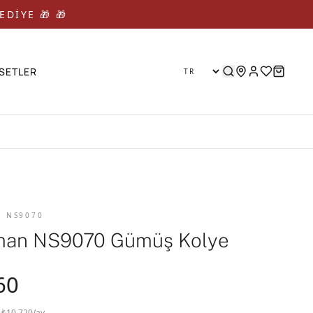
EDİYE 🎁 🎁
SETLER
D NS9070
man NS9070 Gümüş Kolye
60
· ₺10.720/ay