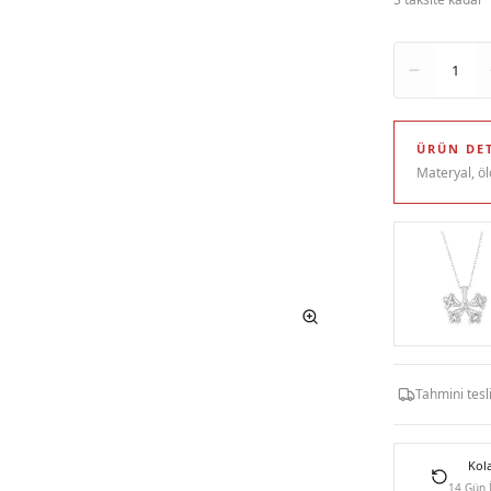
Adet
1
ÜRÜN DET
Materyal, öl
Tahmini tes
Kol
14 Gün 