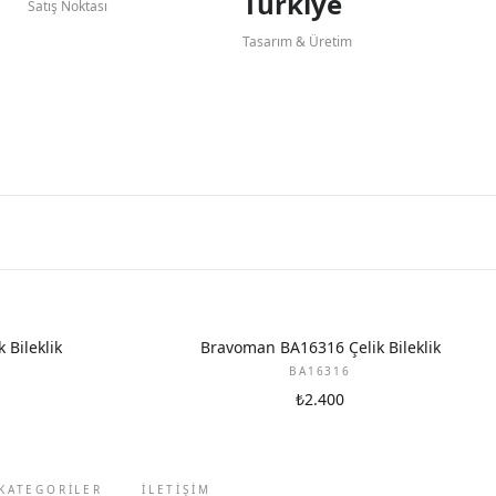
Türkiye
Satış Noktası
Tasarım & Üretim
Bileklik
Bravoman BA16316 Çelik Bileklik
BA16316
₺2.400
KATEGORİLER
İLETIŞIM