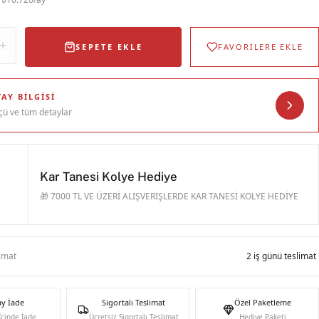
SEPETE EKLE
FAVORİLERE EKLE
AY BILGISI
çü ve tüm detaylar
Kar Tanesi Kolye Hediye
🎁 7000 TL VE ÜZERİ ALIŞVERİŞLERDE KAR TANESİ KOLYE HEDİYE
limat
2 iş günü teslimat
ay İade
Sigortalı Teslimat
Özel Paketleme
İçinde İade
Ücretsiz Sigortalı Teslimat
Hediye Paketi