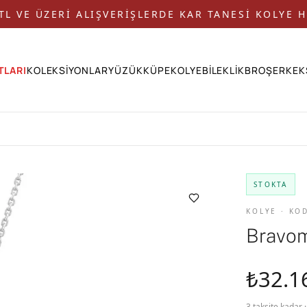
 TL VE ÜZERİ ALIŞVERİŞLERDE KAR TANESİ KOLYE H
TLARI
KOLEKSİYONLAR
YÜZÜK
KÜPE
KOLYE
BİLEKLİK
BROŞ
ERKEK
STOKTA
KOLYE · KO
Bravo
₺32.1
3 taksite kadar 