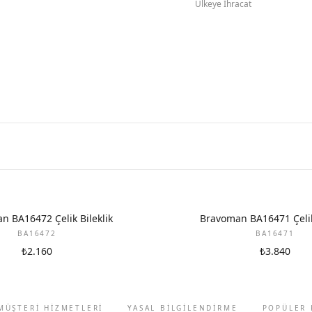
Ülkeye İhracat
n BA16472 Çelik Bileklik
Bravoman BA16471 Çelik 
BA16472
BA16471
₺2.160
₺3.840
MÜŞTERİ HİZMETLERİ
YASAL BİLGİLENDİRME
POPÜLER 