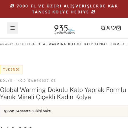
🎁 7000 TL VE ÜZERİ ALIŞVERİŞLERDE KAR
TANESİ KOLYE HEDİYE 🎁
ANASAYFA
/
KOLYE
/
GLOBAL WARMING DOKULU KALP YAPRAK FORMLU YANIK MINELI ÇIÇEKLI KADIN KOLYE
TÜKENDI
KOLYE · KOD GWHP0037-CZ
Global Warming Dokulu Kalp Yaprak Formlu
Yanık Mineli Çiçekli Kadın Kolye
Son 24 saatte 50 kişi baktı