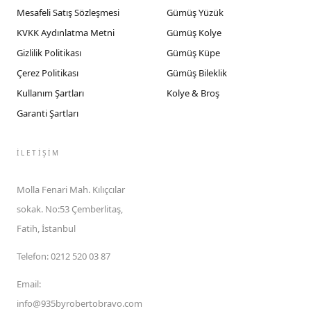
Mesafeli Satış Sözleşmesi
Gümüş Yüzük
KVKK Aydınlatma Metni
Gümüş Kolye
Gizlilik Politikası
Gümüş Küpe
Çerez Politikası
Gümüş Bileklik
Kullanım Şartları
Kolye & Broş
Garanti Şartları
İLETIŞIM
Molla Fenari Mah. Kılıçcılar
sokak. No:53 Çemberlitaş,
Fatih, İstanbul
Telefon
:
0212 520 03 87
Email
:
info@935byrobertobravo.com