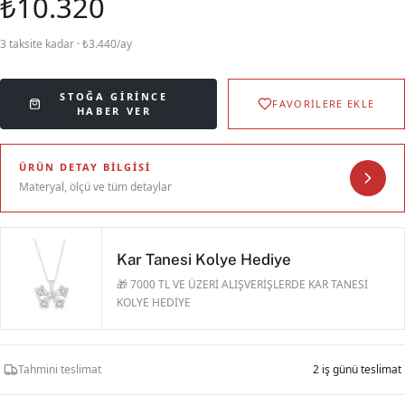
₺10.320
3 taksite kadar · ₺3.440/ay
STOĞA GIRINCE
FAVORİLERE EKLE
HABER VER
ÜRÜN DETAY BILGISI
Materyal, ölçü ve tüm detaylar
Kar Tanesi Kolye Hediye
🎁 7000 TL VE ÜZERİ ALIŞVERİŞLERDE KAR TANESİ
KOLYE HEDİYE
Tahmini teslimat
2 iş günü teslimat