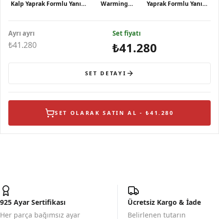
Kalp Yaprak Formlu Yanık
Warming
Yaprak Formlu Yanık
Mineli Çiçekli Kadın Kolye
GWHE0037-Cz
Mineli Çiçekli Gümüş
Gümüş Küpe
Yüzük
Ayrı ayrı
Set fiyatı
₺41.280
₺41.280
SET DETAYI
SET OLARAK SATIN AL - ₺41.280
925 Ayar Sertifikası
Ücretsiz Kargo & İade
Her parça bağımsız ayar
Belirlenen tutarın