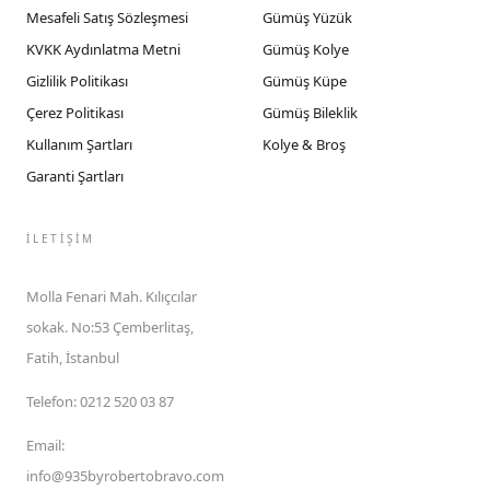
Mesafeli Satış Sözleşmesi
Gümüş Yüzük
KVKK Aydınlatma Metni
Gümüş Kolye
Gizlilik Politikası
Gümüş Küpe
Çerez Politikası
Gümüş Bileklik
Kullanım Şartları
Kolye & Broş
Garanti Şartları
İLETIŞIM
Molla Fenari Mah. Kılıçcılar
sokak. No:53 Çemberlitaş,
Fatih, İstanbul
Telefon
:
0212 520 03 87
Email
:
info@935byrobertobravo.com