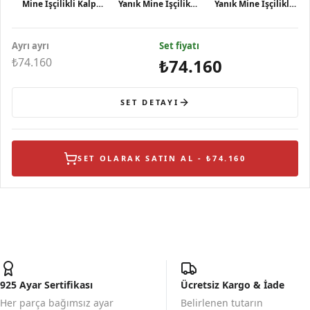
Mine İşçilikli Kalp
Yanık Mine İşçilikli
Yanık Mine İşçilikli
Yaprak Formlu Pembe
Çiçek Figürlü
Kalp Yaprak Formlu
Taşlı Kadın Ko
Pembe Taşlı Kalp
Pembe Taşlı Gümüş
Ayrı ayrı
Küpe
Set fiyatı
Yü
₺74.160
₺74.160
SET DETAYI
SET OLARAK SATIN AL - ₺74.160
925 Ayar Sertifikası
Ücretsiz Kargo & İade
Her parça bağımsız ayar
Belirlenen tutarın