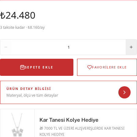
₺24.480
3 taksite kadar · ₺8.160/ay
Adet
1
SEPETE EKLE
FAVORİLERE EKLE
ÜRÜN DETAY BILGISI
Materyal, ölçü ve tüm detaylar
Kar Tanesi Kolye Hediye
🎁 7000 TL VE ÜZERİ ALIŞVERİŞLERDE KAR TANESİ
KOLYE HEDİYE