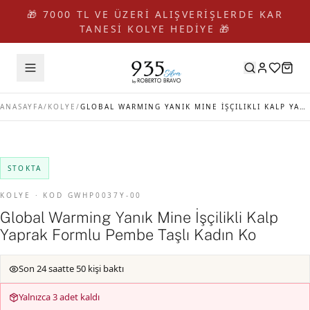
🎁 7000 TL VE ÜZERİ ALIŞVERİŞLERDE KAR
TANESİ KOLYE HEDİYE 🎁
ANASAYFA
/
KOLYE
/
GLOBAL WARMING YANIK MINE İŞÇILIKLI KALP YAPRAK FORMLU PEMBE TAŞLI KADIN KO
STOKTA
KOLYE · KOD GWHP0037Y-00
Global Warming Yanık Mine İşçilikli Kalp
Yaprak Formlu Pembe Taşlı Kadın Ko
Son 24 saatte 50 kişi baktı
Yalnızca 3 adet kaldı