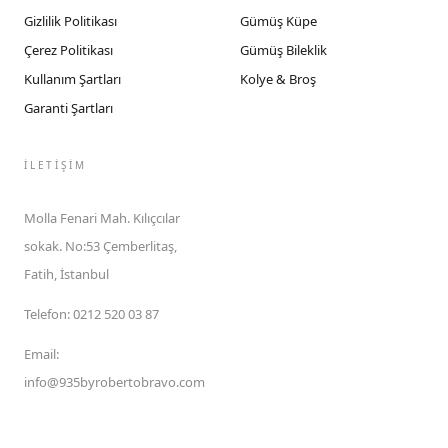
Gizlilik Politikası
Gümüş Küpe
Çerez Politikası
Gümüş Bileklik
Kullanım Şartları
Kolye & Broş
Garanti Şartları
İLETIŞIM
Molla Fenari Mah. Kılıçcılar
sokak. No:53 Çemberlitaş,
Fatih, İstanbul
Telefon
:
0212 520 03 87
Email
:
info@935byrobertobravo.com