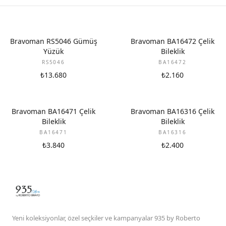
Bravoman RS5046 Gümüş
Bravoman BA16472 Çelik
Yüzük
Bileklik
RS5046
BA16472
₺13.680
₺2.160
Bravoman BA16471 Çelik
Bravoman BA16316 Çelik
Bileklik
Bileklik
BA16471
BA16316
₺3.840
₺2.400
Yeni koleksiyonlar, özel seçkiler ve kampanyalar 935 by Roberto