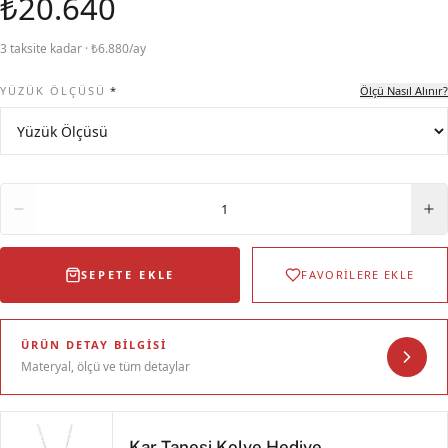
₺20.640
3 taksite kadar · ₺6.880/ay
YÜZÜK ÖLÇÜSÜ
*
Ölçü Nasıl Alınır?
Adet
1
SEPETE EKLE
FAVORİLERE EKLE
ÜRÜN DETAY BILGISI
Materyal, ölçü ve tüm detaylar
Kar Tanesi Kolye Hediye