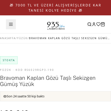
🎁 7000 TL VE ÜZERİ ALIŞVERİŞLERDE KAR
TANESİ KOLYE HEDİYE 🎁
ANASAYFA
/
YÜZÜK
/
BRAVOMAN KAPLAN GÖZÜ TAŞLI SEKIZGEN GÜMÜŞ YÜZÜK
STOKTA
YÜZÜK · KOD RS6029RGP3-190
Bravoman Kaplan Gözü Taşlı Sekizgen
Gümüş Yüzük
Son 24 saatte 50 kişi baktı