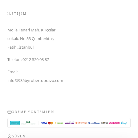
İLETIŞIM
Molla Fenari Mah. Kılıçcılar
sokak. No:53 Çemberlitaş,
Fatih, İstanbul
Telefon
:
0212 520 03 87
Email
:
info@935byrobertobravo.com
ÖDEME YÖNTEMLERI
GÜVEN