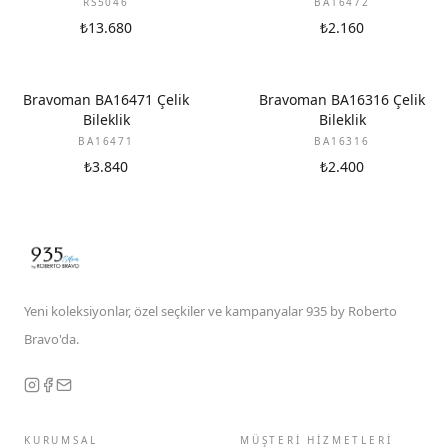
RS5046
BA16472
₺13.680
₺2.160
Bravoman BA16471 Çelik
Bravoman BA16316 Çelik
Bileklik
Bileklik
BA16471
BA16316
₺3.840
₺2.400
Yeni koleksiyonlar, özel seçkiler ve kampanyalar 935 by Roberto
Bravo'da.
KURUMSAL
MÜŞTERİ HİZMETLERİ