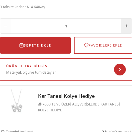
3 taksite kadar · ₺14.640/ay
Adet
1
SEPETE EKLE
FAVORİLERE EKLE
ÜRÜN DETAY BILGISI
Materyal, ölçü ve tüm detaylar
Kar Tanesi Kolye Hediye
🎁 7000 TL VE ÜZERİ ALIŞVERİŞLERDE KAR TANESİ
KOLYE HEDİYE
Tahmini teslimat
2 iş günü teslimat