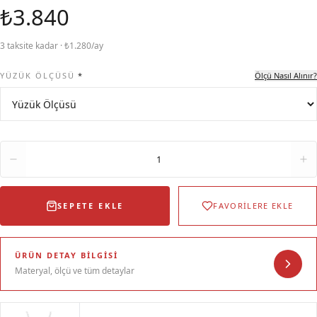
₺3.840
3 taksite kadar · ₺1.280/ay
YÜZÜK ÖLÇÜSÜ
*
Ölçü Nasıl Alınır?
Adet
1
SEPETE EKLE
FAVORİLERE EKLE
ÜRÜN DETAY BILGISI
Materyal, ölçü ve tüm detaylar