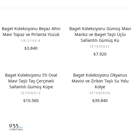
YENI
Baget Koleksiyonu Beyaz Altın
Baget Koleksiyonu Gümüş Mavi
Mavi Topaz ve Pırlanta Yüzük
Markiz ve Baget Taşlı Üçlü
Sallantılı Gümüş Kü
YR13149-B
SET89082E
₺3.840
₺7.920
Baget Koleksiyonu 5’li Oval
Baget Koleksiyonu Okyanus
Mavi Taşlı Taş Çerçeveli
Mavisi ve Zirkon Taşlı Su Yolu
Sallantılı Gümüş Küpe
Kolye
SET89081E
SET89080N
₺10.560
₺39.840