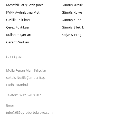
Mesafeli Satış Sözleşmesi
Gümüş Yüzük
KVKK Aydınlatma Metni
Gümüş Kolye
Gizlilik Politikası
Gümüş Küpe
Çerez Politikası
Gümüş Bileklik
Kullanım Şartları
Kolye & Broş
Garanti Şartları
İLETIŞIM
Molla Fenari Mah. Kılıçcılar
sokak. No:53 Çemberlitaş,
Fatih, İstanbul
Telefon
:
0212 520 03 87
Email
:
info@935byrobertobravo.com