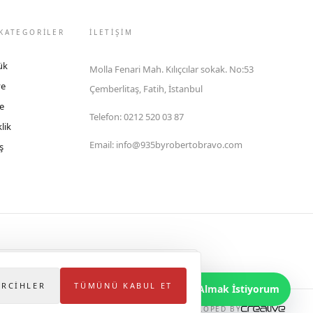
KATEGORİLER
İLETIŞIM
ük
Molla Fenari Mah. Kılıçcılar sokak. No:53
ye
Çemberlitaş, Fatih, İstanbul
e
Telefon
:
0212 520 03 87
lik
Email
:
info@935byrobertobravo.com
ş
lektronik Ticaret Bilgi Sistemi (ETBİS)'ne kayıtlıdır.
ERCIHLER
TÜMÜNÜ KABUL ET
Bilgi Almak İstiyorum
DEVELOPED BY