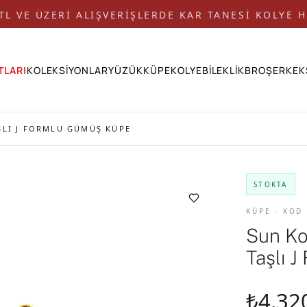
 TL VE ÜZERİ ALIŞVERİŞLERDE KAR TANESİ KOLYE H
TLARI
KOLEKSİYONLAR
YÜZÜK
KÜPE
KOLYE
BİLEKLİK
BROŞ
ERKEK
ŞLI J FORMLU GÜMÜŞ KÜPE
STOKTA
KÜPE · KOD
Sun Ko
Taşlı 
₺4.32