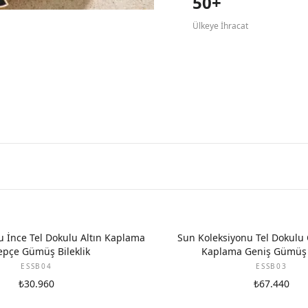
50+
Ülkeye İhracat
u İnce Tel Dokulu Altın Kaplama
Sun Koleksiyonu Tel Dokulu Ç
epçe Gümüş Bileklik
Kaplama Geniş Gümüş B
ESSB04
ESSB03
₺30.960
₺67.440