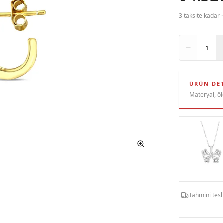
3 taksite kadar 
Adet
1
ÜRÜN DET
Materyal, öl
Tahmini tes