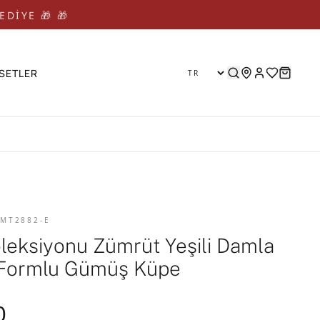
EDİYE 🎁 🎁
SETLER
 MT2882-E
leksiyonu Zümrüt Yeşili Damla
J Formlu Gümüş Küpe
0