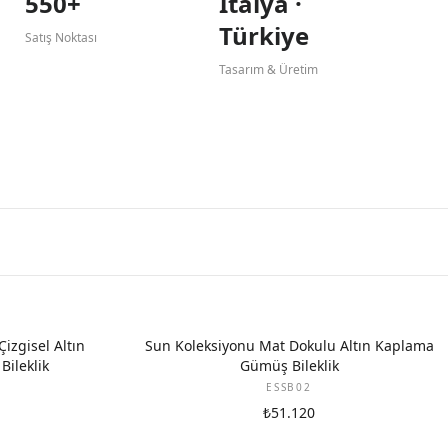
550+
İtalya ·
Türkiye
Satış Noktası
Tasarım & Üretim
izgisel Altın
Sun Koleksiyonu Mat Dokulu Altın Kaplama
ileklik
Gümüş Bileklik
ESSB02
₺51.120