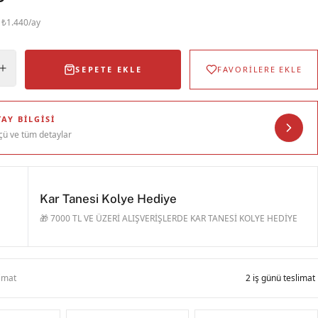
· ₺1.440/ay
SEPETE EKLE
FAVORİLERE EKLE
AY BILGISI
çü ve tüm detaylar
Kar Tanesi Kolye Hediye
🎁 7000 TL VE ÜZERİ ALIŞVERİŞLERDE KAR TANESİ KOLYE HEDİYE
limat
2 iş günü teslimat