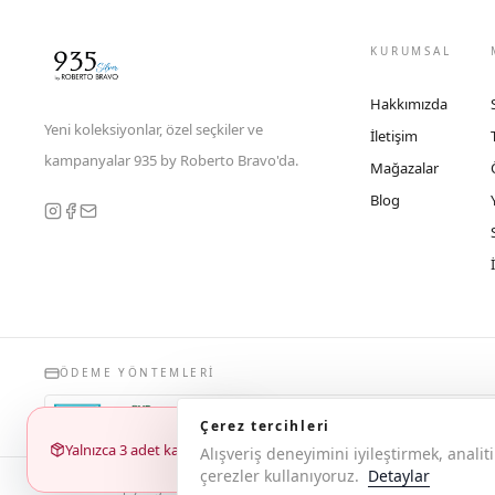
KURUMSAL
Hakkımızda
Yeni koleksiyonlar, özel seçkiler ve
İletişim
kampanyalar 935 by Roberto Bravo'da.
Mağazalar
Blog
ÖDEME YÖNTEMLERI
Çerez tercihleri
Yalnızca 3 adet kaldı
Alışveriş deneyimini iyileştirmek, anal
çerezler kullanıyoruz.
Detaylar
© 2026 Copyright 935 by Roberto Bravo