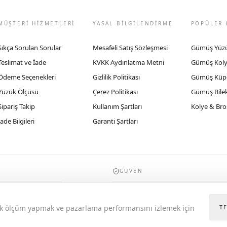
MÜŞTERİ HİZMETLERİ
YASAL BİLGİLENDİRME
POPÜLER 
Sıkça Sorulan Sorular
Mesafeli Satış Sözleşmesi
Gümüş Yüz
Teslimat ve İade
KVKK Aydınlatma Metni
Gümüş Kol
Ödeme Seçenekleri
Gizlilik Politikası
Gümüş Küp
Yüzük Ölçüsü
Çerez Politikası
Gümüş Bilek
Sipariş Takip
Kullanım Şartları
Kolye & Bro
İade Bilgileri
Garanti Şartları
GÜVEN
935byrobertobravo.com, Ticaret Bakanlığı E
itik ölçüm yapmak ve pazarlama performansını izlemek için
T