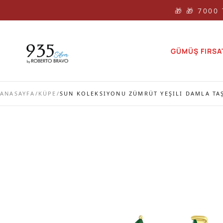
🎁 🎁 7000
GÜMÜŞ FIRSA
ANASAYFA
/
KÜPE
/
SUN KOLEKSIYONU ZÜMRÜT YEŞILI DAMLA TA