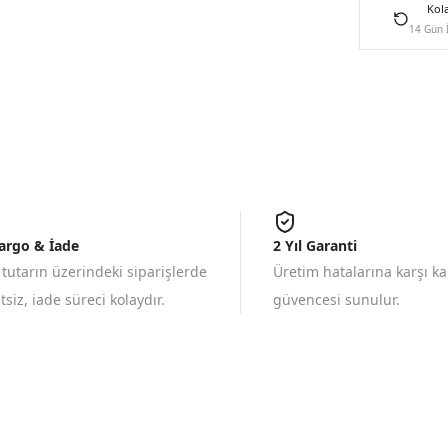
Kol
14 Gün 
Kargo & İade
2 Yıl Garanti
 tutarın üzerindeki siparişlerde
Üretim hatalarına karşı k
siz, iade süreci kolaydır.
güvencesi sunulur.