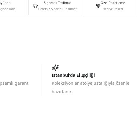
ay İade
Sigortalı Teslimat
Özel Paketleme
İçinde İade
Ücretsiz Sigortalı Teslimat
Hediye Paketi
İstanbul'da El İşçiliği
apsamlı garanti
Koleksiyonlar atölye ustalığıyla özenle
hazırlanır.