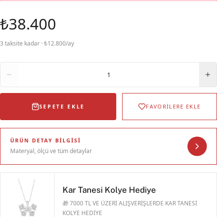
₺38.400
3 taksite kadar · ₺12.800/ay
Adet
1
SEPETE EKLE
FAVORİLERE EKLE
ÜRÜN DETAY BILGISI
Materyal, ölçü ve tüm detaylar
Kar Tanesi Kolye Hediye
🎁 7000 TL VE ÜZERİ ALIŞVERİŞLERDE KAR TANESİ
KOLYE HEDİYE