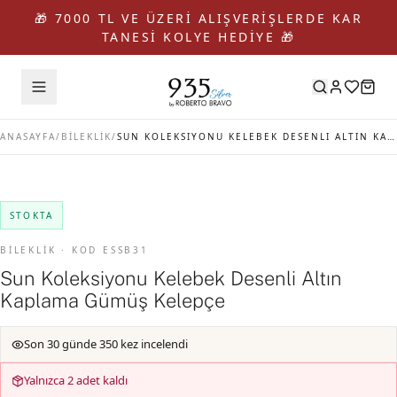
🎁 7000 TL VE ÜZERİ ALIŞVERİŞLERDE KAR
TANESİ KOLYE HEDİYE 🎁
ANASAYFA
/
BİLEKLİK
/
SUN KOLEKSIYONU KELEBEK DESENLI ALTIN KAPLAMA GÜMÜŞ KELEPÇE
STOKTA
BİLEKLİK · KOD ESSB31
Sun Koleksiyonu Kelebek Desenli Altın
Kaplama Gümüş Kelepçe
Son 30 günde 350 kez incelendi
Yalnızca 2 adet kaldı