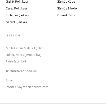
Gizlilik Politikası
Gümüş Küpe
Çerez Politikası
Gümüş Bileklik
Kullanım Şartları
Kolye & Broş
Garanti Şartları
İLETIŞIM
Molla Fenari Mah. Kılıçcılar
sokak. No:53 Çemberlitaş,
Fatih, İstanbul
Telefon
:
0212 520 03 87
Email
:
info@935byrobertobravo.com