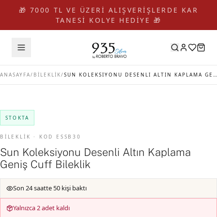
🎁 7000 TL VE ÜZERİ ALIŞVERİŞLERDE KAR
TANESİ KOLYE HEDİYE 🎁
ANASAYFA
/
BİLEKLİK
/
SUN KOLEKSIYONU DESENLI ALTIN KAPLAMA GENIŞ CUFF BILEKLIK
STOKTA
BİLEKLİK · KOD ESSB30
Sun Koleksiyonu Desenli Altın Kaplama
Geniş Cuff Bileklik
Son 24 saatte 50 kişi baktı
Yalnızca 2 adet kaldı