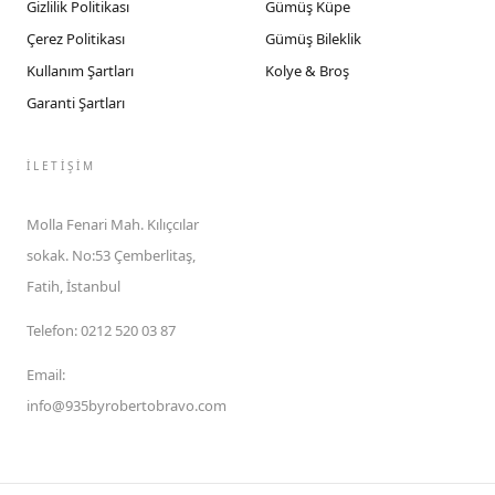
Gizlilik Politikası
Gümüş Küpe
Çerez Politikası
Gümüş Bileklik
Kullanım Şartları
Kolye & Broş
Garanti Şartları
İLETIŞIM
Molla Fenari Mah. Kılıçcılar
sokak. No:53 Çemberlitaş,
Fatih, İstanbul
Telefon
:
0212 520 03 87
Email
:
info@935byrobertobravo.com