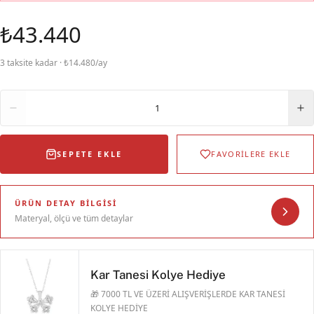
₺43.440
3 taksite kadar · ₺14.480/ay
Adet
1
SEPETE EKLE
FAVORİLERE EKLE
ÜRÜN DETAY BILGISI
Materyal, ölçü ve tüm detaylar
Kar Tanesi Kolye Hediye
🎁 7000 TL VE ÜZERİ ALIŞVERİŞLERDE KAR TANESİ
KOLYE HEDİYE