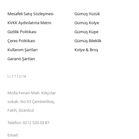
Mesafeli Satış Sözleşmesi
Gümüş Yüzük
KVKK Aydınlatma Metni
Gümüş Kolye
Gizlilik Politikası
Gümüş Küpe
Çerez Politikası
Gümüş Bileklik
Kullanım Şartları
Kolye & Broş
Garanti Şartları
İLETIŞIM
Molla Fenari Mah. Kılıçcılar
sokak. No:53 Çemberlitaş,
Fatih, İstanbul
Telefon
:
0212 520 03 87
Email
: