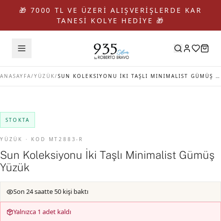
🎁 7000 TL VE ÜZERİ ALIŞVERİŞLERDE KAR
TANESİ KOLYE HEDİYE 🎁
ANASAYFA
/
YÜZÜK
/
SUN KOLEKSIYONU İKI TAŞLI MINIMALIST GÜMÜŞ YÜZÜK
STOKTA
YÜZÜK · KOD MT2883-R
Sun Koleksiyonu İki Taşlı Minimalist Gümüş
Yüzük
Son 24 saatte 50 kişi baktı
Yalnızca 1 adet kaldı