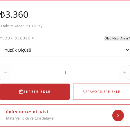
₺3.360
3 taksite kadar · ₺1.120/ay
YÜZÜK ÖLÇÜSÜ
*
Ölçü Nasıl Alınır?
Adet
1
SEPETE EKLE
FAVORİLERE EKLE
ÜRÜN DETAY BILGISI
Materyal, ölçü ve tüm detaylar