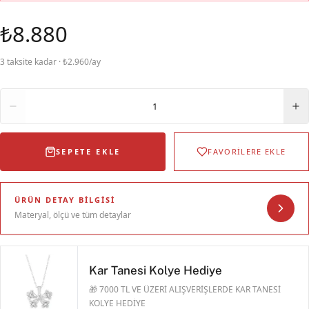
₺8.880
3 taksite kadar · ₺2.960/ay
Adet
1
SEPETE EKLE
FAVORİLERE EKLE
ÜRÜN DETAY BILGISI
Materyal, ölçü ve tüm detaylar
Kar Tanesi Kolye Hediye
🎁 7000 TL VE ÜZERİ ALIŞVERİŞLERDE KAR TANESİ
KOLYE HEDİYE