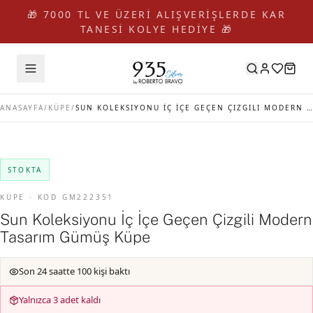
🎁 7000 TL VE ÜZERİ ALIŞVERİŞLERDE KAR
TANESİ KOLYE HEDİYE 🎁
ANASAYFA
/
KÜPE
/
SUN KOLEKSIYONU İÇ İÇE GEÇEN ÇIZGILI MODERN TASARIM GÜMÜŞ KÜPE
STOKTA
KÜPE · KOD GM222351
Sun Koleksiyonu İç İçe Geçen Çizgili Modern
Tasarım Gümüş Küpe
Son 24 saatte 100 kişi baktı
Yalnızca 3 adet kaldı