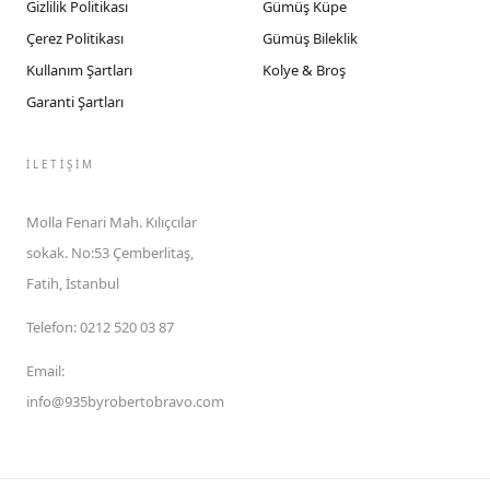
Gizlilik Politikası
Gümüş Küpe
Çerez Politikası
Gümüş Bileklik
Kullanım Şartları
Kolye & Broş
Garanti Şartları
İLETIŞIM
Molla Fenari Mah. Kılıçcılar
sokak. No:53 Çemberlitaş,
Fatih, İstanbul
Telefon
:
0212 520 03 87
Email
:
info@935byrobertobravo.com