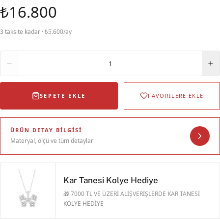
₺16.800
3 taksite kadar · ₺5.600/ay
Adet
1
SEPETE EKLE
FAVORİLERE EKLE
ÜRÜN DETAY BILGISI
Materyal, ölçü ve tüm detaylar
Kar Tanesi Kolye Hediye
🎁 7000 TL VE ÜZERİ ALIŞVERİŞLERDE KAR TANESİ
KOLYE HEDİYE