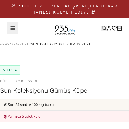
🎁 7000 TL VE ÜZERİ ALIŞVERİŞLERDE KAR
TANESİ KOLYE HEDİYE 🎁
ANASAYFA
/
KÜPE
/
SUN KOLEKSIYONU GÜMÜŞ KÜPE
STOKTA
KÜPE · KOD ESSE05
Sun Koleksiyonu Gümüş Küpe
Son 24 saatte 100 kişi baktı
Yalnızca 5 adet kaldı