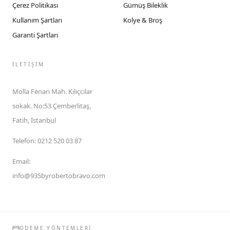
Çerez Politikası
Gümüş Bileklik
Kullanım Şartları
Kolye & Broş
Garanti Şartları
İLETIŞIM
Molla Fenari Mah. Kılıçcılar
sokak. No:53 Çemberlitaş,
Fatih, İstanbul
Telefon
:
0212 520 03 87
Email
:
info@935byrobertobravo.com
ÖDEME YÖNTEMLERI