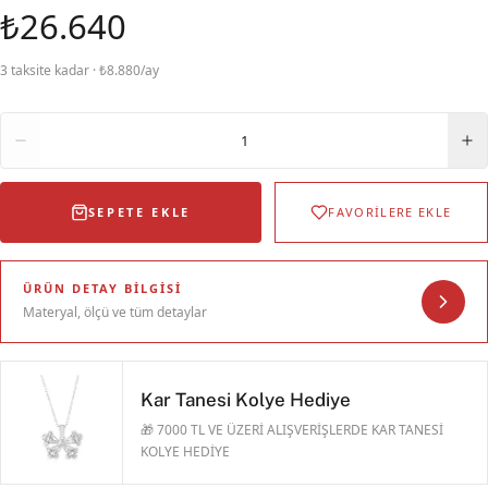
₺26.640
3 taksite kadar · ₺8.880/ay
Adet
1
SEPETE EKLE
FAVORİLERE EKLE
ÜRÜN DETAY BILGISI
Materyal, ölçü ve tüm detaylar
Kar Tanesi Kolye Hediye
🎁 7000 TL VE ÜZERİ ALIŞVERİŞLERDE KAR TANESİ
KOLYE HEDİYE