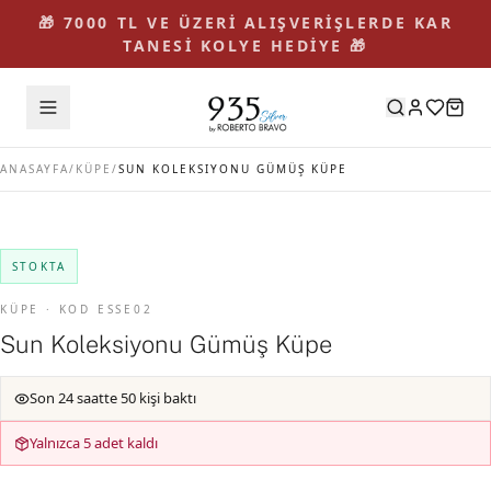
🎁 7000 TL VE ÜZERİ ALIŞVERİŞLERDE KAR
TANESİ KOLYE HEDİYE 🎁
ANASAYFA
/
KÜPE
/
SUN KOLEKSIYONU GÜMÜŞ KÜPE
STOKTA
KÜPE · KOD ESSE02
Sun Koleksiyonu Gümüş Küpe
Son 24 saatte 50 kişi baktı
Yalnızca 5 adet kaldı