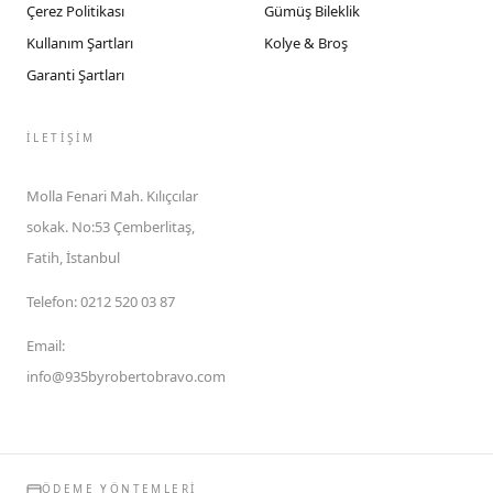
Çerez Politikası
Gümüş Bileklik
Kullanım Şartları
Kolye & Broş
Garanti Şartları
İLETIŞIM
Molla Fenari Mah. Kılıçcılar
sokak. No:53 Çemberlitaş,
Fatih, İstanbul
Telefon
:
0212 520 03 87
Email
:
info@935byrobertobravo.com
ÖDEME YÖNTEMLERI