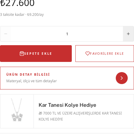
₺27.600
3 taksite kadar · ₺9.200/ay
Adet
1
SEPETE EKLE
FAVORİLERE EKLE
ÜRÜN DETAY BILGISI
Materyal, ölçü ve tüm detaylar
Kar Tanesi Kolye Hediye
🎁 7000 TL VE ÜZERİ ALIŞVERİŞLERDE KAR TANESİ
KOLYE HEDİYE