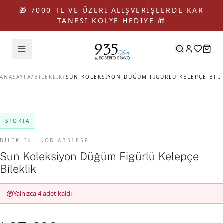
🎁 7000 TL VE ÜZERİ ALIŞVERİŞLERDE KAR
TANESİ KOLYE HEDİYE 🎁
ANASAYFA
/
BİLEKLİK
/
SUN KOLEKSIYON DÜĞÜM FIGÜRLÜ KELEPÇE BILEKLIK
STOKTA
BİLEKLİK · KOD AB51858
Sun Koleksiyon Düğüm Figürlü Kelepçe
Bileklik
Yalnızca 4 adet kaldı