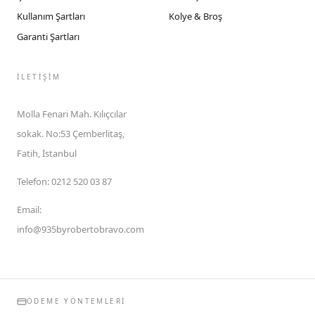
Kullanım Şartları
Kolye & Broş
Garanti Şartları
İLETIŞIM
Molla Fenari Mah. Kılıçcılar
sokak. No:53 Çemberlitaş,
Fatih, İstanbul
Telefon
:
0212 520 03 87
Email
:
info@935byrobertobravo.com
ÖDEME YÖNTEMLERI