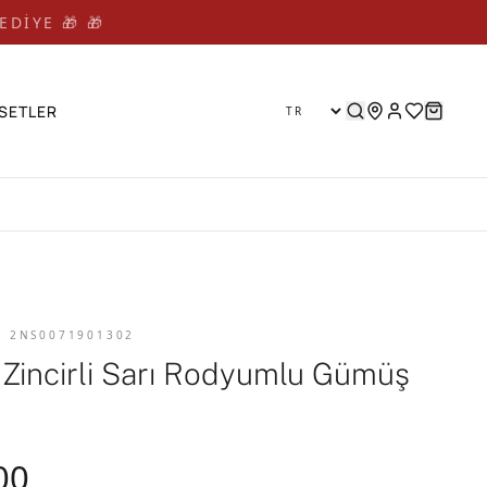
EDİYE 🎁 🎁
SETLER
D 2NS0071901302
 Zincirli Sarı Rodyumlu Gümüş
00