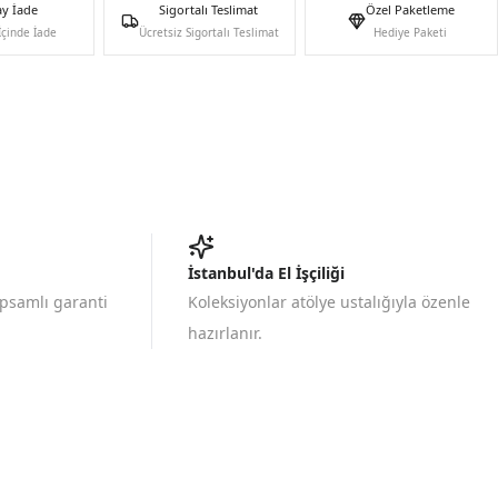
ay İade
Sigortalı Teslimat
Özel Paketleme
İçinde İade
Ücretsiz Sigortalı Teslimat
Hediye Paketi
İstanbul'da El İşçiliği
apsamlı garanti
Koleksiyonlar atölye ustalığıyla özenle
hazırlanır.