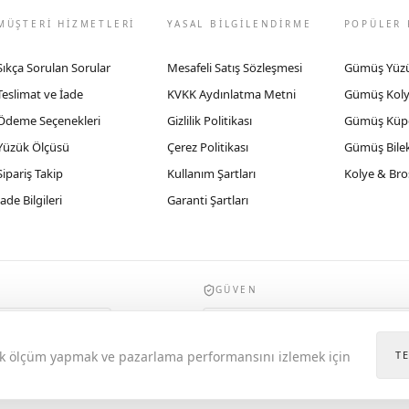
MÜŞTERİ HİZMETLERİ
YASAL BİLGİLENDİRME
POPÜLER 
Sıkça Sorulan Sorular
Mesafeli Satış Sözleşmesi
Gümüş Yüz
Teslimat ve İade
KVKK Aydınlatma Metni
Gümüş Kol
Ödeme Seçenekleri
Gizlilik Politikası
Gümüş Küp
Yüzük Ölçüsü
Çerez Politikası
Gümüş Bilek
Sipariş Takip
Kullanım Şartları
Kolye & Bro
İade Bilgileri
Garanti Şartları
GÜVEN
935byrobertobravo.com, Ticaret Bakanlığı E
itik ölçüm yapmak ve pazarlama performansını izlemek için
T