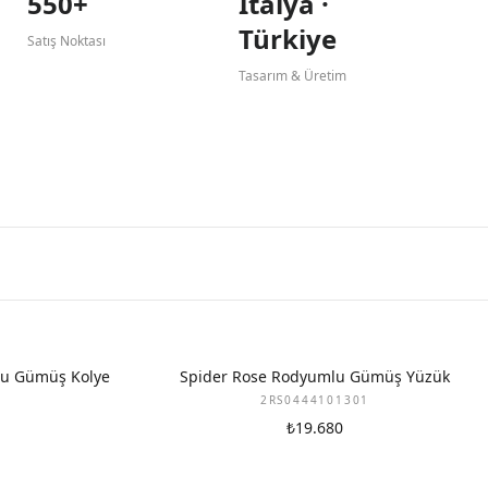
550+
İtalya ·
Türkiye
Satış Noktası
Tasarım & Üretim
lu Gümüş Kolye
Spider Rose Rodyumlu Gümüş Yüzük
2RS0444101301
₺19.680