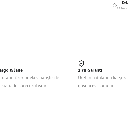
Kol
14 Gün 
Kargo & İade
2 Yıl Garanti
 tutarın üzerindeki siparişlerde
Üretim hatalarına karşı k
siz, iade süreci kolaydır.
güvencesi sunulur.