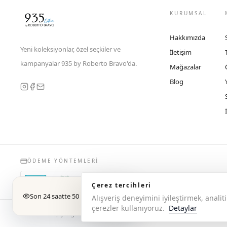
KURUMSAL
Hakkımızda
Yeni koleksiyonlar, özel seçkiler ve
İletişim
kampanyalar 935 by Roberto Bravo'da.
Mağazalar
Blog
ÖDEME YÖNTEMLERI
Çerez tercihleri
Son 24 saatte 50 kişi baktı
Alışveriş deneyimini iyileştirmek, anal
çerezler kullanıyoruz.
Detaylar
© 2026 Copyright 935 by Roberto Bravo