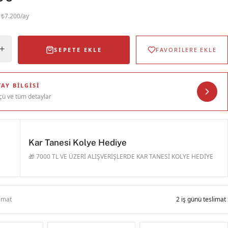
· ₺7.200/ay
SEPETE EKLE
FAVORİLERE EKLE
AY BILGISI
çü ve tüm detaylar
Kar Tanesi Kolye Hediye
🎁 7000 TL VE ÜZERİ ALIŞVERİŞLERDE KAR TANESİ KOLYE HEDİYE
limat
2 iş günü teslimat