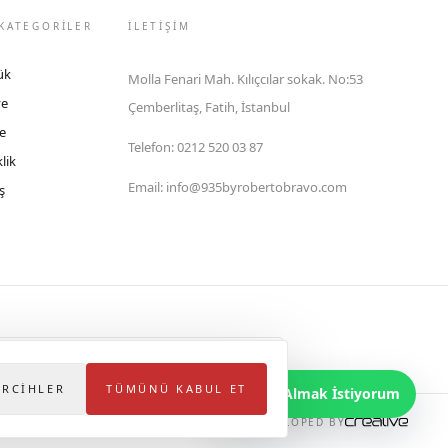
KATEGORİLER
İLETIŞIM
ük
Molla Fenari Mah. Kılıçcılar sokak. No:53
ye
Çemberlitaş, Fatih, İstanbul
e
Telefon
:
0212 520 03 87
lik
Email
:
info@935byrobertobravo.com
ş
lektronik Ticaret Bilgi Sistemi (ETBİS)'ne kayıtlıdır.
ERCIHLER
TÜMÜNÜ KABUL ET
Bilgi Almak İstiyorum
DEVELOPED BY