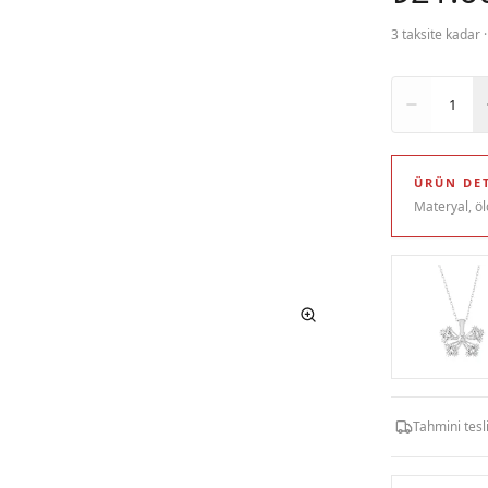
3 taksite kadar 
Adet
1
ÜRÜN DET
Materyal, öl
Tahmini tes