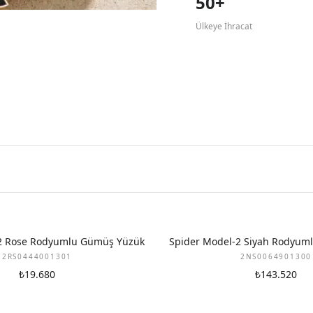
50+
Ülkeye İhracat
2 Rose Rodyumlu Gümüş Yüzük
Spider Model-2 Siyah Rodyum
2RS0444001301
2NS0064901300
₺19.680
₺143.520