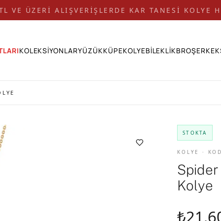
 TL VE ÜZERİ ALIŞVERİŞLERDE KAR TANESİ KOLYE H
TLARI
KOLEKSİYONLAR
YÜZÜK
KÜPE
KOLYE
BİLEKLİK
BROŞ
ERKEK
OLYE
STOKTA
KOLYE · KO
Spider
Kolye
₺21.6