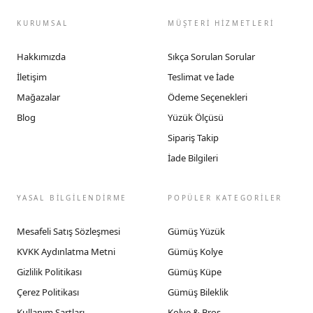
KURUMSAL
MÜŞTERİ HİZMETLERİ
Hakkımızda
Sıkça Sorulan Sorular
İletişim
Teslimat ve İade
Mağazalar
Ödeme Seçenekleri
Blog
Yüzük Ölçüsü
Sipariş Takip
İade Bilgileri
YASAL BİLGİLENDİRME
POPÜLER KATEGORİLER
Mesafeli Satış Sözleşmesi
Gümüş Yüzük
KVKK Aydınlatma Metni
Gümüş Kolye
Gizlilik Politikası
Gümüş Küpe
Çerez Politikası
Gümüş Bileklik
Kullanım Şartları
Kolye & Broş