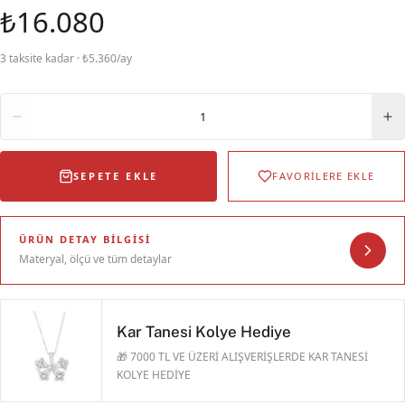
₺16.080
3 taksite kadar · ₺5.360/ay
Adet
1
SEPETE EKLE
FAVORİLERE EKLE
ÜRÜN DETAY BILGISI
Materyal, ölçü ve tüm detaylar
Kar Tanesi Kolye Hediye
🎁 7000 TL VE ÜZERİ ALIŞVERİŞLERDE KAR TANESİ
KOLYE HEDİYE