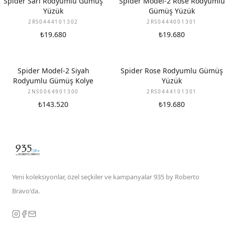
Spider Sarı Rodyumlu Gümüş
Spider Model-2 Rose Rodyumlu
Yüzük
Gümüş Yüzük
2RS0444101302
2RS0444001301
₺19.680
₺19.680
Spider Model-2 Siyah
Spider Rose Rodyumlu Gümüş
Rodyumlu Gümüş Kolye
Yüzük
2NS0064901300
2RS0444101301
₺143.520
₺19.680
Yeni koleksiyonlar, özel seçkiler ve kampanyalar 935 by Roberto
Bravo'da.