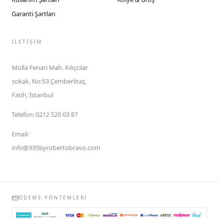
Garanti Şartları
İLETIŞIM
Molla Fenari Mah. Kılıçcılar
sokak. No:53 Çemberlitaş,
Fatih, İstanbul
Telefon
:
0212 520 03 87
Email
:
info@935byrobertobravo.com
ÖDEME YÖNTEMLERI