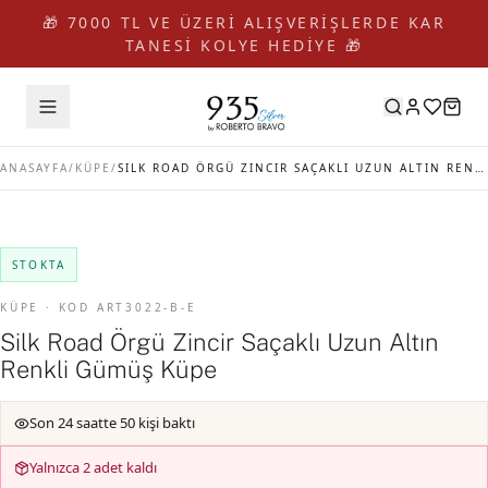
🎁 7000 TL VE ÜZERİ ALIŞVERİŞLERDE KAR
TANESİ KOLYE HEDİYE 🎁
ANASAYFA
/
KÜPE
/
SILK ROAD ÖRGÜ ZINCIR SAÇAKLI UZUN ALTIN RENKLI GÜMÜŞ KÜPE
STOKTA
KÜPE · KOD ART3022-B-E
Silk Road Örgü Zincir Saçaklı Uzun Altın
Renkli Gümüş Küpe
Son 24 saatte 50 kişi baktı
Yalnızca 2 adet kaldı