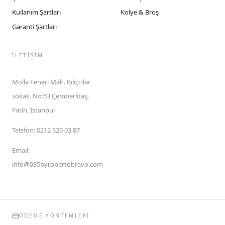
Kullanım Şartları
Kolye & Broş
Garanti Şartları
İLETIŞIM
Molla Fenari Mah. Kılıçcılar
sokak. No:53 Çemberlitaş,
Fatih, İstanbul
Telefon
:
0212 520 03 87
Email
:
info@935byrobertobravo.com
ÖDEME YÖNTEMLERI