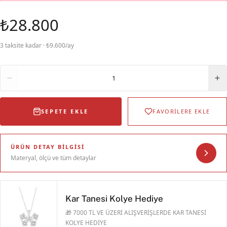
₺28.800
3 taksite kadar · ₺9.600/ay
Adet
1
SEPETE EKLE
FAVORİLERE EKLE
ÜRÜN DETAY BILGISI
Materyal, ölçü ve tüm detaylar
Kar Tanesi Kolye Hediye
🎁 7000 TL VE ÜZERİ ALIŞVERİŞLERDE KAR TANESİ
KOLYE HEDİYE