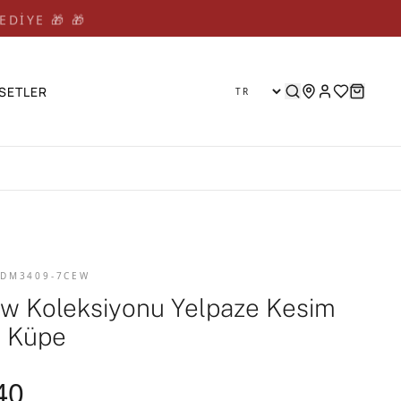
EDİYE 🎁 🎁
SETLER
 DM3409-7CEW
w Koleksiyonu Yelpaze Kesim
 Küpe
40