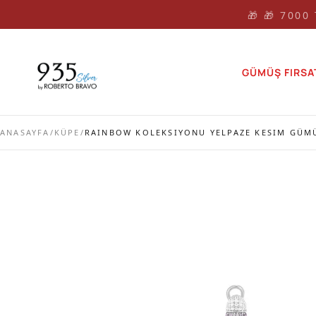
🎁 🎁 7000
GÜMÜŞ FIRSA
ANASAYFA
/
KÜPE
/
RAINBOW KOLEKSIYONU YELPAZE KESIM GÜM