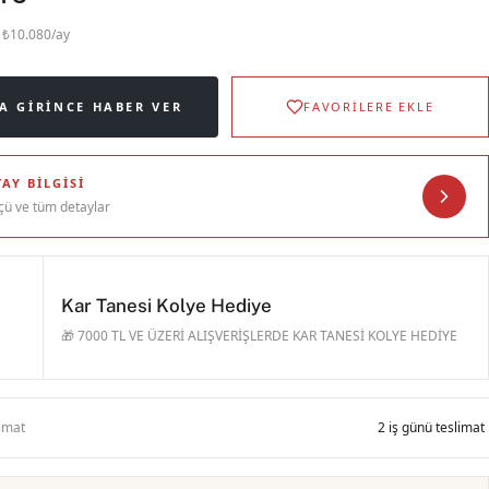
· ₺10.080/ay
A GIRINCE HABER VER
FAVORİLERE EKLE
AY BILGISI
çü ve tüm detaylar
Kar Tanesi Kolye Hediye
🎁 7000 TL VE ÜZERİ ALIŞVERİŞLERDE KAR TANESİ KOLYE HEDİYE
limat
2 iş günü teslimat