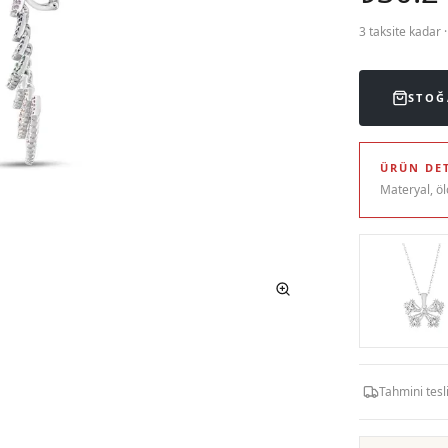
3 taksite kadar 
STOĞ
ÜRÜN DET
Materyal, öl
Tahmini tes