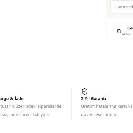
Kol
14 Gün 
Kargo & İade
2 Yıl Garanti
 tutarın üzerindeki siparişlerde
Üretim hatalarına karşı k
siz, iade süreci kolaydır.
güvencesi sunulur.