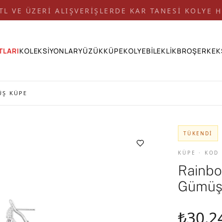
 TL VE ÜZERİ ALIŞVERİŞLERDE KAR TANESİ KOLYE H
TLARI
KOLEKSİYONLAR
YÜZÜK
KÜPE
KOLYE
BİLEKLİK
BROŞ
ERKEK
ÜŞ KÜPE
TÜKENDI
KÜPE · KOD
Rainbo
Gümüş
₺30.2