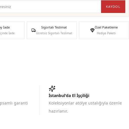
KAYDOL
ay İade
Sigortalı Teslimat
Özel Paketleme
İçinde İade
Ücretsiz Sigortalı Teslimat
Hediye Paketi
İstanbul'da El İşçiliği
apsamlı garanti
Koleksiyonlar atölye ustalığıyla özenle
hazırlanır.