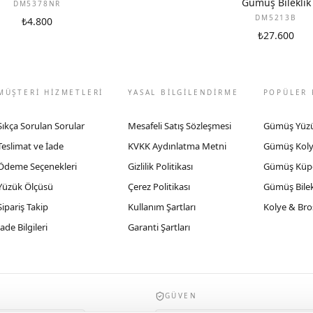
Gümüş Bileklik
DM5378NR
DM5213B
₺4.800
₺27.600
MÜŞTERİ HİZMETLERİ
YASAL BİLGİLENDİRME
POPÜLER 
Sıkça Sorulan Sorular
Mesafeli Satış Sözleşmesi
Gümüş Yüz
Teslimat ve İade
KVKK Aydınlatma Metni
Gümüş Kol
Ödeme Seçenekleri
Gizlilik Politikası
Gümüş Küp
Yüzük Ölçüsü
Çerez Politikası
Gümüş Bilek
Sipariş Takip
Kullanım Şartları
Kolye & Bro
İade Bilgileri
Garanti Şartları
GÜVEN