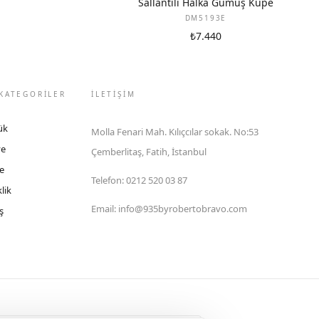
Sallantılı Halka Gümüş Küpe
DM5193E
₺7.440
KATEGORİLER
İLETIŞIM
ük
Molla Fenari Mah. Kılıçcılar sokak. No:53
ye
Çemberlitaş, Fatih, İstanbul
e
Telefon
:
0212 520 03 87
lik
Email
:
info@935byrobertobravo.com
ş