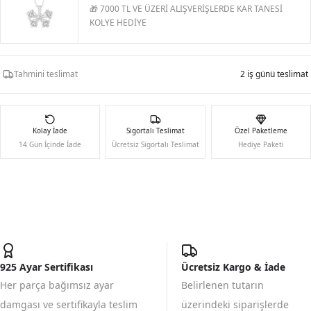
🎁 7000 TL VE ÜZERİ ALIŞVERİŞLERDE KAR TANESİ
KOLYE HEDİYE
Tahmini teslimat
2 iş günü teslimat
Kolay İade
Sigortalı Teslimat
Özel Paketleme
14 Gün İçinde İade
Ücretsiz Sigortalı Teslimat
Hediye Paketi
925 Ayar Sertifikası
Ücretsiz Kargo & İade
Her parça bağımsız ayar
Belirlenen tutarın
damgası ve sertifikayla teslim
üzerindeki siparişlerde