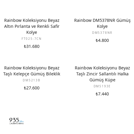
YENI
Rainbow Koleksiyonu Beyaz
Rainbow DM5378NR Gümüş
Altın Pırlanta ve Renkli Safir
Kolye
Kolye
DM5378NR
FT025-7CN
₺4.800
₺31.680
Rainbow Koleksiyonu Beyaz
Rainbow Koleksiyonu Beyaz
Taşlı Kelepçe Gümüş Bileklik
Taşlı Zincir Sallantılı Halka
Gümüş Küpe
DM5213B
DM5193E
₺27.600
₺7.440