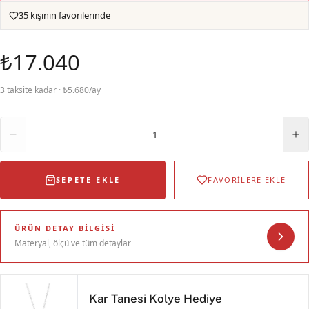
35 kişinin favorilerinde
₺17.040
3 taksite kadar · ₺5.680/ay
Adet
1
SEPETE EKLE
FAVORİLERE EKLE
ÜRÜN DETAY BILGISI
Materyal, ölçü ve tüm detaylar
Kar Tanesi Kolye Hediye