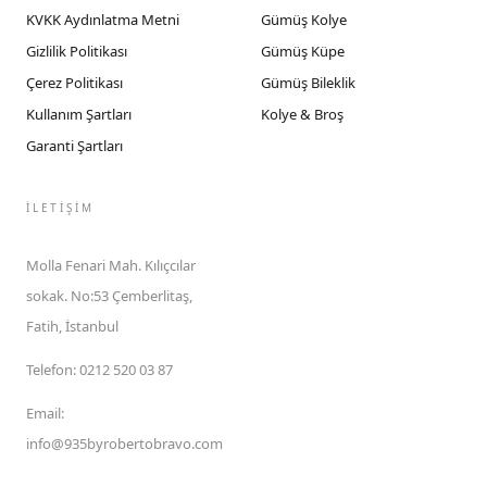
KVKK Aydınlatma Metni
Gümüş Kolye
Gizlilik Politikası
Gümüş Küpe
Çerez Politikası
Gümüş Bileklik
Kullanım Şartları
Kolye & Broş
Garanti Şartları
İLETIŞIM
Molla Fenari Mah. Kılıçcılar
sokak. No:53 Çemberlitaş,
Fatih, İstanbul
Telefon
:
0212 520 03 87
Email
:
info@935byrobertobravo.com