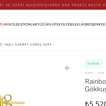
 TL VE ÜZERİ ALIŞVERİŞLERDE KAR TANESİ KOLYE H
TLARI
KOLEKSİYONLAR
YÜZÜK
KÜPE
KOLYE
BİLEKLİK
BROŞ
ERKEK
ĞI TAŞLI GURMET GÜMÜŞ KÜPE
STOKTA
KÜPE · KOD
Rainbo
Gökkuş
₺5.52