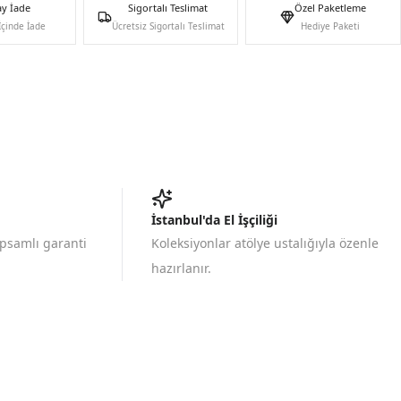
ay İade
Sigortalı Teslimat
Özel Paketleme
İçinde İade
Ücretsiz Sigortalı Teslimat
Hediye Paketi
İstanbul'da El İşçiliği
apsamlı garanti
Koleksiyonlar atölye ustalığıyla özenle
hazırlanır.