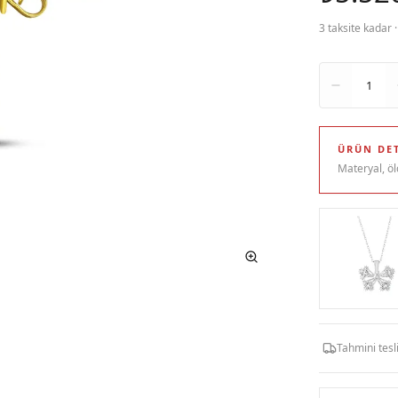
3 taksite kadar 
Adet
1
ÜRÜN DET
Materyal, öl
Tahmini tes