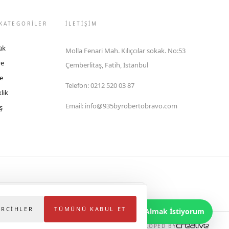
KATEGORİLER
İLETIŞIM
ük
Molla Fenari Mah. Kılıçcılar sokak. No:53
ye
Çemberlitaş, Fatih, İstanbul
e
Telefon
:
0212 520 03 87
lik
Email
:
info@935byrobertobravo.com
ş
lektronik Ticaret Bilgi Sistemi (ETBİS)'ne kayıtlıdır.
ERCIHLER
TÜMÜNÜ KABUL ET
Bilgi Almak İstiyorum
DEVELOPED BY