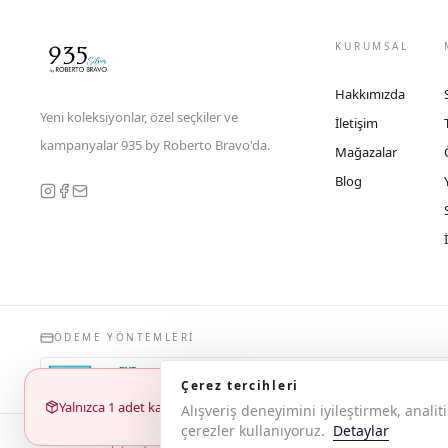
KURUMSAL
Hakkımızda
Yeni koleksiyonlar, özel seçkiler ve
İletişim
kampanyalar 935 by Roberto Bravo'da.
Mağazalar
Blog
ÖDEME YÖNTEMLERI
Çerez tercihleri
Yalnızca 1 adet kaldı
Alışveriş deneyimini iyileştirmek, anal
çerezler kullanıyoruz.
Detaylar
© 2026 Copyright 935 by Roberto Bravo