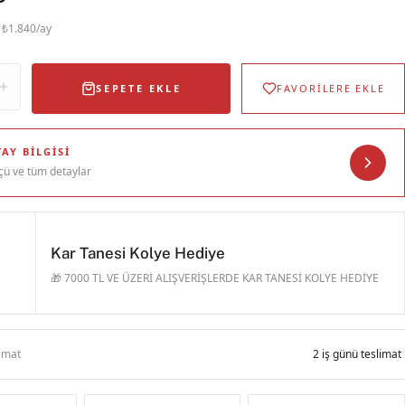
· ₺1.840/ay
SEPETE EKLE
FAVORİLERE EKLE
AY BILGISI
çü ve tüm detaylar
Kar Tanesi Kolye Hediye
🎁 7000 TL VE ÜZERİ ALIŞVERİŞLERDE KAR TANESİ KOLYE HEDİYE
limat
2 iş günü teslimat