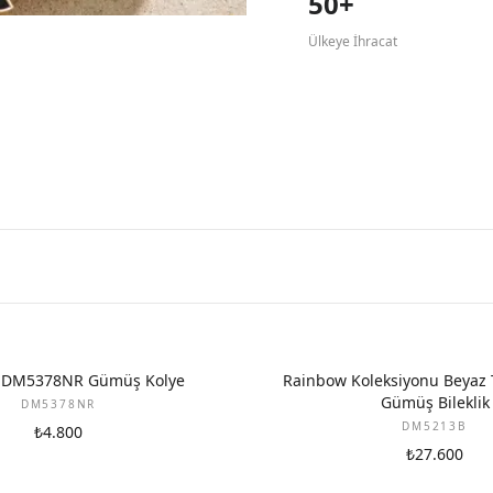
50+
Ülkeye İhracat
 DM5378NR Gümüş Kolye
Rainbow Koleksiyonu Beyaz 
Gümüş Bileklik
DM5378NR
DM5213B
₺4.800
₺27.600