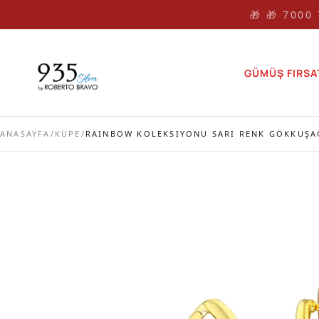
🎁 🎁 7000
GÜMÜŞ FIRSA
ANASAYFA
/
KÜPE
/
RAINBOW KOLEKSIYONU SARI RENK GÖKKUŞA