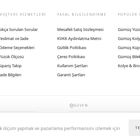
MÜŞTERİ HİZMETLERİ
YASAL BİLGİLENDİRME
POPÜLER 
Sıkça Sorulan Sorular
Mesafeli Satış Sözleşmesi
Gümüş Yüz
Teslimat ve İade
KVKK Aydınlatma Metni
Gümüş Kol
Ödeme Seçenekleri
Gizlilik Politikası
Gümüş Küp
Yüzük Ölçüsü
Çerez Politikası
Gümüş Bilek
Sipariş Takip
Kullanım Şartları
Kolye & Bro
İade Bilgileri
Garanti Şartları
GÜVEN
935byrobertobravo.com, Ticaret Bakanlığı E
itik ölçüm yapmak ve pazarlama performansını izlemek için
T