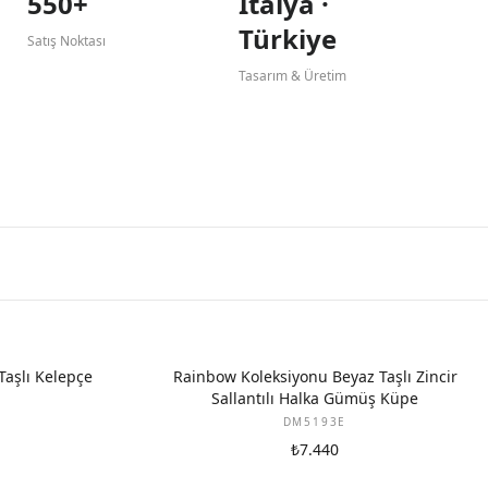
550+
İtalya ·
Türkiye
Satış Noktası
Tasarım & Üretim
Taşlı Kelepçe
Rainbow Koleksiyonu Beyaz Taşlı Zincir
Sallantılı Halka Gümüş Küpe
DM5193E
₺7.440