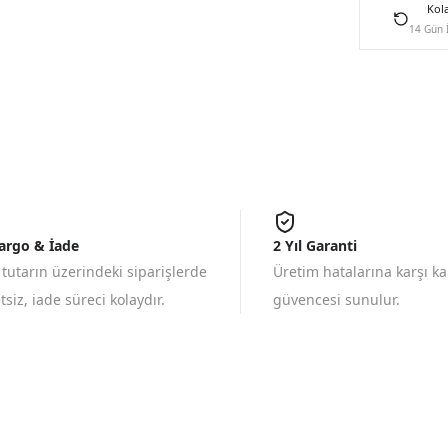
Kol
14 Gün 
Kargo & İade
2 Yıl Garanti
 tutarın üzerindeki siparişlerde
Üretim hatalarına karşı k
siz, iade süreci kolaydır.
güvencesi sunulur.