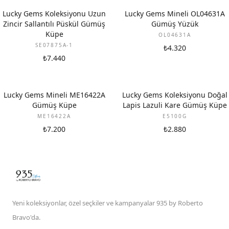
Lucky Gems Koleksiyonu Uzun
Lucky Gems Mineli OL04631A
Zincir Sallantılı Püskül Gümüş
Gümüş Yüzük
Küpe
OL04631A
SE07875A-1
₺4.320
₺7.440
Lucky Gems Mineli ME16422A
Lucky Gems Koleksiyonu Doğal
Gümüş Küpe
Lapis Lazuli Kare Gümüş Küpe
ME16422A
E5100G
₺7.200
₺2.880
Yeni koleksiyonlar, özel seçkiler ve kampanyalar 935 by Roberto
Bravo'da.