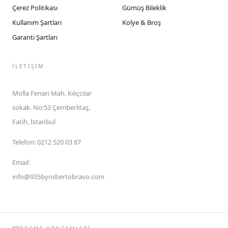
Çerez Politikası
Gümüş Bileklik
Kullanım Şartları
Kolye & Broş
Garanti Şartları
İLETIŞIM
Molla Fenari Mah. Kılıçcılar
sokak. No:53 Çemberlitaş,
Fatih, İstanbul
Telefon
:
0212 520 03 87
Email
:
info@935byrobertobravo.com