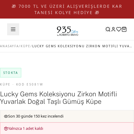
🎁 7000 TL VE ÜZERİ ALIŞVERİŞLERDE KAR
TANESİ KOLYE HEDİYE 🎁
ANASAYFA
/
KÜPE
/
LUCKY GEMS KOLEKSIYONU ZIRKON MOTIFLI YUVARLAK DOĞAL TAŞLI GÜMÜŞ KÜPE
STOKTA
KÜPE · KOD E5081W
Lucky Gems Koleksiyonu Zirkon Motifli
Yuvarlak Doğal Taşlı Gümüş Küpe
Son 30 günde 150 kez incelendi
Yalnızca 1 adet kaldı