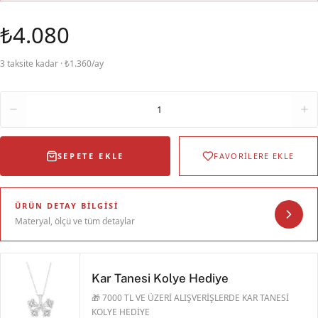
₺4.080
3 taksite kadar · ₺1.360/ay
Adet
1
SEPETE EKLE
FAVORİLERE EKLE
ÜRÜN DETAY BILGISI
Materyal, ölçü ve tüm detaylar
Kar Tanesi Kolye Hediye
🎁 7000 TL VE ÜZERİ ALIŞVERİŞLERDE KAR TANESİ
KOLYE HEDİYE